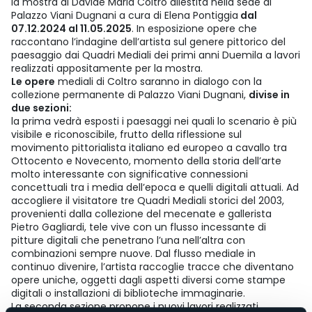
la mostra di Davide Maria Coltro allestita nella sede di
Palazzo Viani Dugnani a cura di Elena Pontiggia
dal
07.12.2024 al 11.05.2025
. In esposizione opere che
raccontano l’indagine dell’artista sul genere pittorico del
paesaggio dai Quadri Mediali dei primi anni Duemila a lavori
realizzati appositamente per la mostra.
Le opere
mediali di Coltro saranno in dialogo con la
collezione permanente di Palazzo Viani Dugnani,
divise in
due sezioni:
la prima vedrà esposti i paesaggi nei quali lo scenario è più
visibile e riconoscibile, frutto della riflessione sul
movimento pittorialista italiano ed europeo a cavallo tra
Ottocento e Novecento, momento della storia dell’arte
molto interessante con significative connessioni
concettuali tra i media dell’epoca e quelli digitali attuali. Ad
accogliere il visitatore tre Quadri Mediali storici del 2003,
provenienti dalla collezione del mecenate e gallerista
Pietro Gagliardi, tele vive con un flusso incessante di
pitture digitali che penetrano l’una nell’altra con
combinazioni sempre nuove. Dal flusso mediale in
continuo divenire, l’artista raccoglie tracce che diventano
opere uniche, oggetti dagli aspetti diversi come stampe
digitali o installazioni di biblioteche immaginarie.
La seconda sezione propone i nuovi lavori realizzati