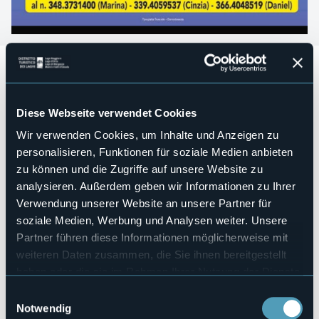
Corpo Musicale Varzese
Festeggiamenti di Santa Cecilia domenica 20 ottobre
2024.
Diese Webseite verwendet Cookies
Programma:
Wir verwenden Cookies, um Inhalte und Anzeigen zu
10.30
personalisieren, Funktionen für soziale Medien anbieten
Saluto della Banda in Piazza Pletti
zu können und die Zugriffe auf unsere Website zu
11.15
S. Messa in memoria dei musicanti defunti
analysieren. Außerdem geben wir Informationen zu Ihrer
12.30
Pranzo presso il ristorante "Locanda della Pineta" loc.
Verwendung unserer Website an unsere Partner für
la Sotta Trasquera (quota di partecipazione € 38,00 cad.)
soziale Medien, Werbung und Analysen weiter. Unsere
per la buona riuscita della festa prenotare entro il
Partner führen diese Informationen möglicherweise mit
17/10/2024 al n. 348 3731400 (Marina) - 339 4059537
weiteren Daten zusammen, die Sie ihnen bereitgestellt
(Cinzia) - 366 4048519 (Daniel).
haben oder die sie im Rahmen Ihrer Nutzung der Dienste
Veranstaltungsmanager
gesammelt haben.
Corpo Musicale Varzese
Einwilligungsauswahl
Notwendig
Veranstaltungsort