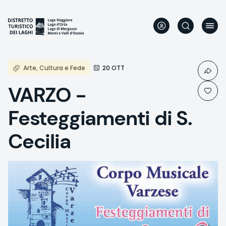
Direkt
zum
Inhalt
Arte, Cultura e Fede
20 OTT
VARZO -
Festeggiamenti di S.
Cecilia