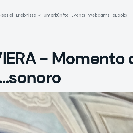
zione
iseziel
Erlebnisse
Unterkünfte
Events
Webcams
eBooks
pale
ERA - Momento cu
..sonoro