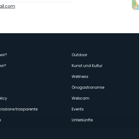
ail.com
enù
wir?
Outdoor
wir?
Kunst und Kultur
econdario
Wellness
Önogastronomie
licy
Webcam
razione trasparente
Events
e
Unterkünfte