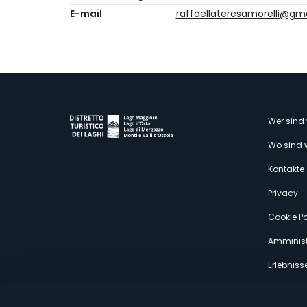
E-mail
raffaellateresamorelli@gm
M
Wer sind 
Wo sind 
s
Kontakte
Privacy
Cookie Po
Amminist
Erlebniss