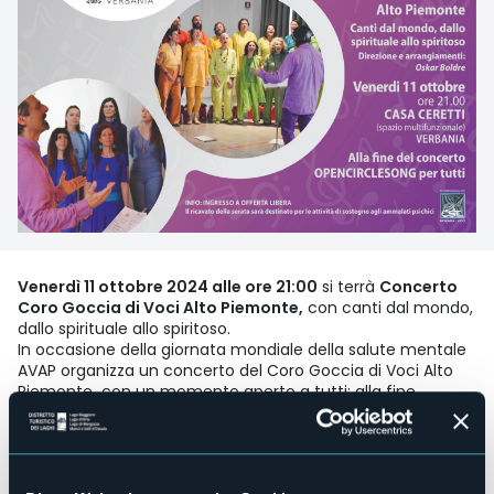
Venerdì 11 ottobre 2024 alle ore 21:00
si terrà
Concerto
Coro Goccia di Voci Alto Piemonte,
con canti dal mondo,
dallo spirituale allo spiritoso.
In occasione della giornata mondiale della salute mentale
AVAP organizza un concerto del Coro Goccia di Voci Alto
Piemonte con un momento aperto a tutti: alla fine
dell’esibizione del coro il maestro Oskar Boldre, a chi vuole,
offrirà l’opportunità di cantare in coro. Non serve essere
intonati, né saper cantare, né conoscere la musica, basta
aver voglia di divertirsi.