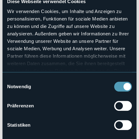
Direzione e arrangiamenti: Oskar Boldre
Diese Webseite verwendet Cookies
Ingresso a offerta libera
; il ricavato della serata sarà
Wir verwenden Cookies, um Inhalte und Anzeigen zu
destinato alle attività di sostegno agli ammalati psichici.
personalisieren, Funktionen für soziale Medien anbieten
zu können und die Zugriffe auf unsere Website zu
analysieren. Außerdem geben wir Informationen zu Ihrer
Veranstaltungsmanager
Verwendung unserer Website an unsere Partner für
AVAP ODV ETS
soziale Medien, Werbung und Analysen weiter. Unsere
Veranstaltungsort
Casa Ceretti
Partner führen diese Informationen möglicherweise mit
weiteren Daten zusammen, die Sie ihnen bereitgestellt
E-mail
avapverbania@libero.it
haben oder die sie im Rahmen Ihrer Nutzung der Dienste
gesammelt haben.
Webseite
Einwilligungsauswahl
https://eventi.comune.verbania.it/Eventi/Concerto-Coro-
Notwendig
Goccia-di-Voci-Alto-Piem…
Präferenzen
Via Roma, 40
28921 - Verbania (VB)
Statistiken