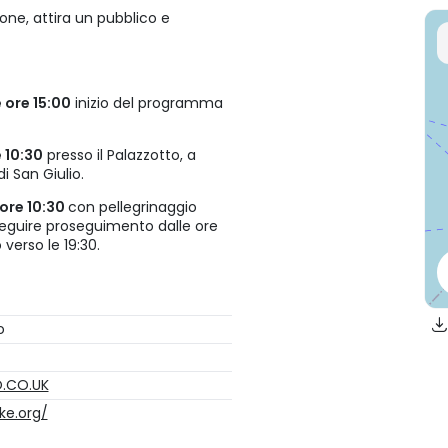
ione, attira un pubblico e
e ore 15:00
inizio del programma
e 10:30
presso il Palazzotto, a
i San Giulio.
 ore 10:30
con pellegrinaggio
 seguire proseguimento dalle ore
verso le 19:30.
o
.CO.UK
ke.org/