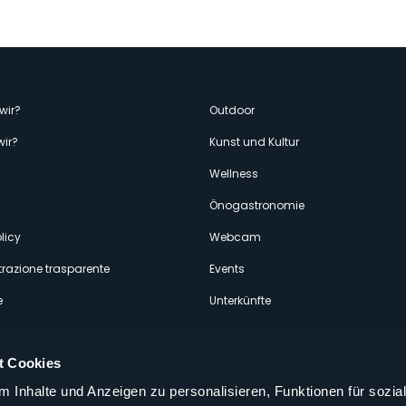
enù
wir?
Outdoor
wir?
Kunst und Kultur
econdario
Wellness
Önogastronomie
licy
Webcam
razione trasparente
Events
e
Unterkünfte
t Cookies
 Inhalte und Anzeigen zu personalisieren, Funktionen für sozia