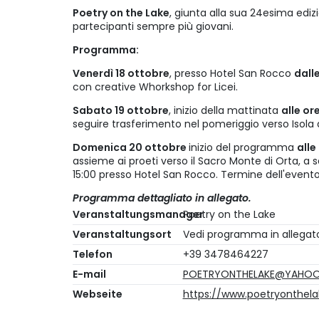
Poetry on the Lake
, giunta alla sua 24esima ediz
partecipanti sempre più giovani.
Programma:
Venerdì 18 ottobre
, presso Hotel San Rocco
dall
con creative Whorkshop for Licei.
Sabato 19 ottobre
, inizio della mattinata
alle or
seguire trasferimento nel pomeriggio verso Isola d
Domenica 20 ottobre
inizio del programma
alle
assieme ai proeti verso il Sacro Monte di Orta, a
15:00 presso Hotel San Rocco. Termine dell'evento 
Programma dettagliato in allegato.
Veranstaltungsmanager
Poetry on the Lake
Veranstaltungsort
Vedi programma in allegat
Telefon
+39 3478464227
E-mail
POETRYONTHELAKE@YAHOO
Webseite
https://www.poetryonthela