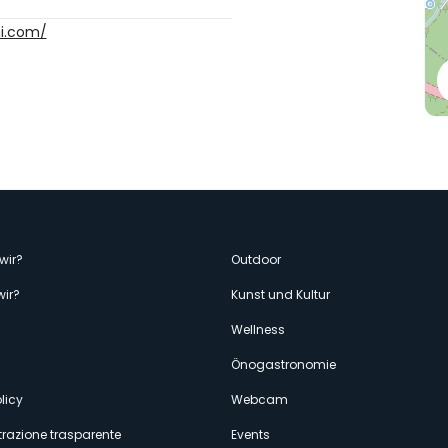
hi.com/
enù
wir?
Outdoor
wir?
Kunst und Kultur
econdario
Wellness
Önogastronomie
licy
Webcam
razione trasparente
Events