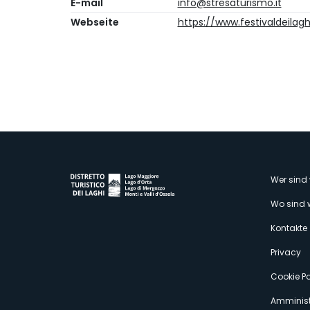
E-mail
info@stresaturismo.it
Webseite
https://www.festivaldeilag
M
Wer sind 
Wo sind 
s
Kontakte
Privacy
Cookie Po
Amminist