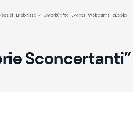
zione
iseziel
Erlebnisse
Unterkünfte
Events
Webcams
eBooks
pale
rie Sconcertanti” 