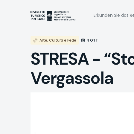
Direkt
zum
Naviga
Inhalt
Erkunden Sie das Re
princi
Arte, Cultura e Fede
4 OTT
STRESA - “Sto
Vergassola