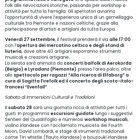
folk alle rievocazioni storiche, passando per workshop e
attività per tutta la famiglia. Gli spettatori avranno
l'opportunità di vivere l’esperienza unica di un gemellaggio
culturale tra Piemonte e nazioni celtiche, grazie alla
partecipazione di artisti e artigiani da tutta Europa.
Venerdì 27 settembre
, il festival prenderà il via
alle 17:00
con l’
apertura del mercatino celtico e degli stand di
liuteria
, dove oltre 40 artigiani esporranno strumenti
musicali e creazioni artigiane.
La serata sarà animata da
concerti balfolk di Aerokorda
(Belgio) e Lyradanz (Piemonte)
presso l’area palco, oltre
allo
spettacolo per ragazzi “Alla ricerca di Elfaborg” a
cura di Sagitta Firefolk ed il concerto degli scoto-italo-
francesi “Evenfall”
.
Sabato di Immersioni Culturali e Tradizioni
Il
sabato 28
sarà una giornata ricca di attività per tutti i
gusti. In programma
escursioni guidate
lungo i suggestivi
Sentieri del Quadrifoglio e numerosi
workshop musicali
,
violino irlandese con l’acclamato musicista dei Fourth
Moon, David Lombardi, e stage di strumenti tradizionali
come Tin whistle (flauto irlandese) e bouzouki irlandese