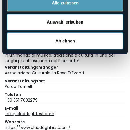
nell’organizzazione: i giovani gestiscono la promozione e la
Alle zulassen
logistica, mentre gli anziani della Casa di Riposo Don Orione
contribuiscono con la realizzazione delle scenografie per il
festival.
Auswahl erlauben
Per info e prenotazioni:
info@claddaghfest.com
+393517632279
https://www.facebook.com/events/786756839942725
Ablehnen
Un appuntamento imperdibile per chi desidera immergersi
in un mondo di musica, tradizione e cultura, in uno dei
luoghi più affascinanti del Piemonte!
Veranstaltungsmanager
Associazione Culturale La Rosa D'Eventi
Veranstaltungsort
Parco Tornielli
Telefon
+39 351 7632279
E-mail
info@claddaghfest.com
Webseite
https://www.claddaghfest.com/