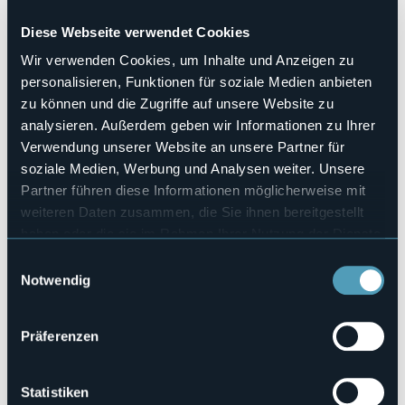
dell'Uganda, nata senza arti superiori; tramite suor Silvia
Pivetta, una missionaria comboniana, venne adottata da
Diese Webseite verwendet Cookies
una famiglia italiana e oggi vive a Pettenasco sul lago
Wir verwenden Cookies, um Inhalte und Anzeigen zu
d’Orta; nonostante la mancanza delle braccia, Emmanuela
ha studiato, lavorato, viaggiato e condotto una vita ricca di
personalisieren, Funktionen für soziale Medien anbieten
emozioni. Promuove l'inclusione e la bellezza di tutti gli
zu können und die Zugriffe auf unsere Website zu
esseri viventi a 360°.
analysieren. Außerdem geben wir Informationen zu Ihrer
Veranstaltungsmanager
Verwendung unserer Website an unsere Partner für
Ecomuseo Cusius
soziale Medien, Werbung und Analysen weiter. Unsere
Veranstaltungsort
Partner führen diese Informationen möglicherweise mit
Museo della tornitura del legno - Pettenasco
weiteren Daten zusammen, die Sie ihnen bereitgestellt
Telefon
haben oder die sie im Rahmen Ihrer Nutzung der Dienste
+39 0323 89622
gesammelt haben.
E-mail
Einwilligungsauswahl
ecomuseo.cusius@gmail.com
Notwendig
Webseite
https://ecomuseocusius.blogspot.com/
Präferenzen
Statistiken
Via Vittorio Veneto, 10