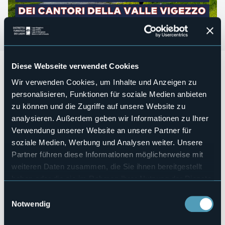
Diese Webseite verwendet Cookies
Domenica 15 Settembre dalle ore 10:00
a Domobianca si
svolgerà il
RADUNO DEI FISARMONICISTI OSSOLANI
in
Wir verwenden Cookies, um Inhalte und Anzeigen zu
collaborazione con la scuola di musica “Fisarmonicisti
personalisieren, Funktionen für soziale Medien anbieten
Ossolani”.
Parteciperanno all’evento i CANTORI DELLA VALLE VIGEZZO e
zu können und die Zugriffe auf unsere Website zu
gli allievi della scuola di FISARMONICA DI BEURA.
analysieren. Außerdem geben wir Informationen zu Ihrer
Per PRANZO prepareremo una fantastica GRIGLIATONA E
Verwendung unserer Website an unsere Partner für
POLENTATA!
soziale Medien, Werbung und Analysen weiter. Unsere
Partner führen diese Informationen möglicherweise mit
Veranstaltungsmanager
weiteren Daten zusammen, die Sie ihnen bereitgestellt
Domobianca365
haben oder die sie im Rahmen Ihrer Nutzung der Dienste
Veranstaltungsort
gesammelt haben.
Einwilligungsauswahl
Alpe Lusentino
Notwendig
Telefon
+39 0324 44652