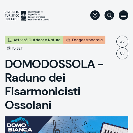
Direkt
zum
Inhalt
Attività Outdoor e Natura
Enogastronomia
15 SET
DOMODOSSOLA -
Raduno dei
Fisarmonicisti
Ossolani