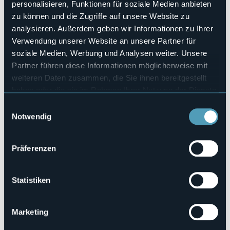
Jennifer Radulovic
personalisieren, Funktionen für soziale Medien anbieten
Veranstaltungsort
zu können und die Zugriffe auf unsere Website zu
Parco della Rocca Borromeo
analysieren. Außerdem geben wir Informationen zu Ihrer
Telefon
Verwendung unserer Website an unsere Partner für
+39 392 3426885
soziale Medien, Werbung und Analysen weiter. Unsere
E-mail
Partner führen diese Informationen möglicherweise mit
info@jenniferradulovic.com
weiteren Daten zusammen, die Sie ihnen bereitgestellt
Webseite
haben oder die sie im Rahmen Ihrer Nutzung der Dienste
https://www.jenniferradulovic.com/evento/christie-arona/
gesammelt haben.
Einwilligungsauswahl
Notwendig
Via alla Rocca, 22
Präferenzen
28041 - Arona (NO)
Statistiken
Marketing