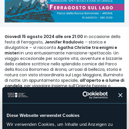
Giovedì 15 agosto 2024 alle ore 21:00
in occasione della
festa di Ferragosto,
Jennifer Radulovic
– storica e
divulgatrice – vi racconta
Agatha Christie tra enigmi e
misteri
in una entusiasmante narrazione-spettacolo. Un
viaggio eccezionale per scoprire vita, avventure e bizzarrie
della celebre scrittrice nella splendida cornice del Parco
della Rocca Borromeo di Arona, un’oasi di bellezza, storia e
natura con vista straordinaria sul Lago Maggiore, illuminato
di notte. Un appuntamento speciale,
all’aperto e a lume di
candela
, per viaggiare insieme sull’Oriente Express o
affacciarsi sul Nilo tra personaggi singolari, curiosità e
oscuri delitti.
Per prenotare occorre versare anticipatamente la quota di
partecipazione di
€ 14,00
a persona.
Diese Webseite verwendet Cookies
Veranstaltungsmanager
Wir verwenden Cookies, um Inhalte und Anzeigen zu