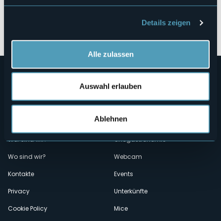
Details zeigen
Öffnen Sie die Karte
Alle zulassen
Auswahl erlauben
Ablehnen
Menù
Wer sind wir?
Önogastronomie
Wo sind wir?
Webcam
secondario
Kontakte
Events
Privacy
Unterkünfte
Cookie Policy
Mice