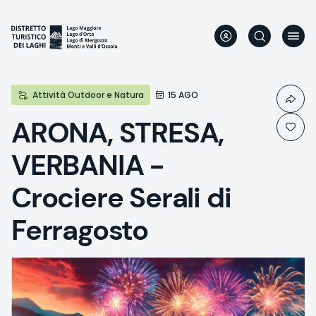
Direkt
zum
Inhalt
Attività Outdoor e Natura
15 AGO
ARONA, STRESA,
VERBANIA -
Crociere Serali di
Ferragosto