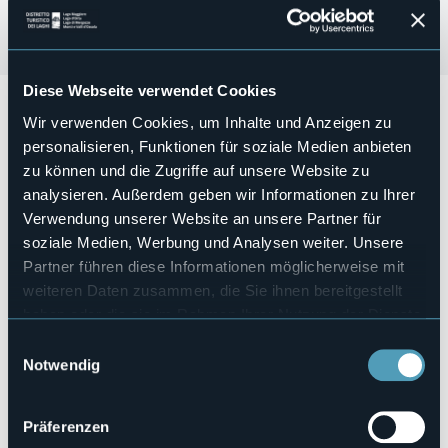
Diese Webseite verwendet Cookies
Giovedì 15 Agosto
ci saranno le
Crociere Serali di
Wir verwenden Cookies, um Inhalte und Anzeigen zu
Ferragosto
per ammirare lo spettacolo Pirotecnico di
Laveno Mombello e per ammirare le bellezze del Golfo
personalisieren, Funktionen für soziale Medien anbieten
Borromeo.
zu können und die Zugriffe auf unsere Website zu
analysieren. Außerdem geben wir Informationen zu Ihrer
Costo biglietti basso lago 12€ per adulti e 6€ ragazzi
Costo biglietti Laveno e centro Lago 9€ per adulti e
Verwendung unserer Website an unsere Partner für
4.50€ ragazzi
soziale Medien, Werbung und Analysen weiter. Unsere
Veranstaltungsmanager
Partner führen diese Informationen möglicherweise mit
Navigazione Laghi
weiteren Daten zusammen, die Sie ihnen bereitgestellt
Veranstaltungsort
haben oder die sie im Rahmen Ihrer Nutzung der Dienste
Vedi locandina
gesammelt haben.
Einwilligungsauswahl
Telefon
Notwendig
800 55 18 01
E-mail
infomaggiore@navigazionelaghi.it
Präferenzen
Webseite