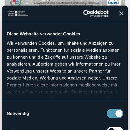
Brisino in Festa
si svolge nelle seguenti date:
Diese Webseite verwendet Cookies
Da Venerdì 2 a Domenica 4 Agosto
Martedì 6
Wir verwenden Cookies, um Inhalte und Anzeigen zu
Da Venerdì 9 a Domenica 11Agosto
personalisieren, Funktionen für soziale Medien anbieten
Ferragosto
zu können und die Zugriffe auf unsere Website zu
Durante tutte le serate sarà disponibile griglia e cucina con
analysieren. Außerdem geben wir Informationen zu Ihrer
i menù del giorno.
Verwendung unserer Website an unsere Partner für
Ogni serata è accompagnata da musica e balli.
soziale Medien, Werbung und Analysen weiter. Unsere
Disponibili posti al coperto
Partner führen diese Informationen möglicherweise mit
weiteren Daten zusammen, die Sie ihnen bereitgestellt
Veranstaltungsmanager
haben oder die sie im Rahmen Ihrer Nutzung der Dienste
Città di Stresa
gesammelt haben.
Einwilligungsauswahl
Telefon
Notwendig
+39 032330150
E-mail