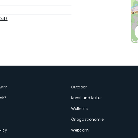
.it/
enù
wir?
Outdoor
wir?
Kunst und Kultur
econdario
Wellness
Önogastronomie
licy
Webcam