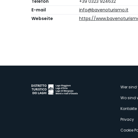
Telefon
+39 0323 924632
E-mail
info@bavenoturismo.it
Webseite
https://www.bavenoturismo
M
Wer sind 
Wo sind 
s
Kontakte
Privacy
Cookie Po