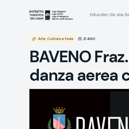
Direkt
zum
Naviga
Inhalt
Erkunden Sie das Re
princi
Arte, Cultura e Fede
21 AGO
BAVENO Fraz. 
danza aerea c