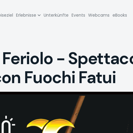
zione
iseziel
Erlebnisse
Unterkünfte
Events
Webcams
eBooks
pale
Feriolo - Spettaco
on Fuochi Fatui