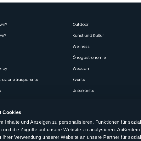
enù
wir?
Outdoor
wir?
Kunst und Kultur
econdario
Wellness
Önogastronomie
licy
Webcam
razione trasparente
Events
e
Unterkünfte
t Cookies
 Inhalte und Anzeigen zu personalisieren, Funktionen für sozia
 und die Zugriffe auf unsere Website zu analysieren. Außerdem
Folgen Sie uns auf unseren sozialen
u Ihrer Verwendung unserer Website an unsere Partner für sozia
aly