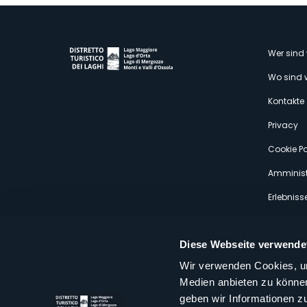
M
Wer sind 
Wo sind 
s
Kontakte
Privacy
Cookie Po
Amminist
Erlebniss
Diese Webseite verwende
Wir verwenden Cookies, um
Medien anbieten zu können
Distretto Turistico dei Laghi Scrl
geben wir Informationen z
Sede legale e operativa: Corso Italia 26 - 28838 Stresa VB - It