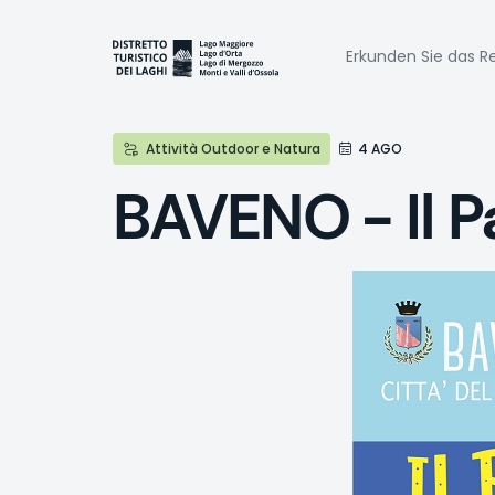
Direkt
zum
Naviga
Inhalt
Erkunden Sie das Re
princi
Attività Outdoor e Natura
4 AGO
BAVENO - Il P