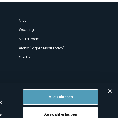
Mice
Wedding
Media Room
Archiv "Laghi e Monti Today"
Credits
Alle zulassen
le
 Profilen
Auswahl erlauben
le