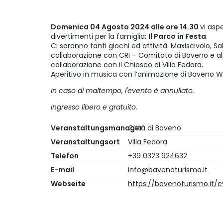
Domenica 04 Agosto 2024 alle ore 14.30
vi asp
divertimenti per la famiglia:
Il Parco in Festa
.
Ci saranno tanti giochi ed attività: Maxiscivolo, S
collaborazione con CRI – Comitato di Baveno e alle
collaborazione con il Chiosco di Villa Fedora.
Aperitivo in musica con l’animazione di Baveno W
In caso di maltempo, l'evento è annullato.
Ingresso libero e gratuito.
Veranstaltungsmanager
Città di Baveno
Veranstaltungsort
Villa Fedora
Telefon
+39 0323 924632
E-mail
info@bavenoturismo.it
Webseite
https://bavenoturismo.it/e