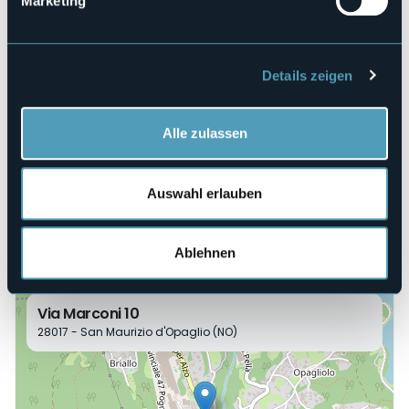
Marketing
INFO BIGLIETTERIA
> +39 339 3117032 |
anna@teatrodelleselve.it
Veranstaltungsmanager
Teatro delle Selve
Details zeigen
Veranstaltungsort
Teatro degli Scalpellini
Alle zulassen
Telefon
+39 339 3117032 | +39 339 6616179
E-mail
Auswahl erlauben
info@teatrodelleselve.it
Webseite
https://www.teatrodelleselve.it/
Ablehnen
Via Marconi 10
28017 - San Maurizio d'Opaglio (NO)