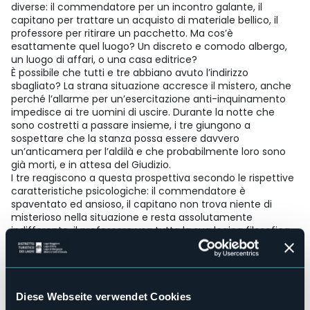
diverse: il commendatore per un incontro galante, il
capitano per trattare un acquisto di materiale bellico, il
professore per ritirare un pacchetto. Ma cos’è
esattamente quel luogo? Un discreto e comodo albergo,
un luogo di affari, o una casa editrice?
È possibile che tutti e tre abbiano avuto l’indirizzo
sbagliato? La strana situazione accresce il mistero, anche
perché l’allarme per un’esercitazione anti-inquinamento
impedisce ai tre uomini di uscire. Durante la notte che
sono costretti a passare insieme, i tre giungono a
sospettare che la stanza possa essere davvero
un’anticamera per l’aldilà e che probabilmente loro sono
già morti, e in attesa del Giudizio.
I tre reagiscono a questa prospettiva secondo le rispettive
caratteristiche psicologiche: il commendatore è
spaventato ed ansioso, il capitano non trova niente di
misterioso nella situazione e resta assolutamente
indifferente, il professore usa tutta la sua logica filosofica
per spiegare il fenomeno come un fatto naturale e logico.
Ne risulta un dialogo umoristico centrato sui temi
importanti di vita e morte, destino, predestinazione e libero
arbitrio, esistenza di Dio ed ateismo.
Improvvisamente una donna delle pulizie entra nella
Diese Webseite verwendet Cookies
stanza e dice cose talmente ambigue da far nascere nei