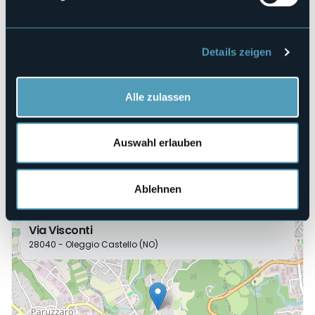
Veranstaltungsmanager
Accademia dei folli
Veranstaltungsort
Details zeigen
Castello Dal Pozzo
Telefon
+39 345 6778879
Alle zulassen
E-mail
prenotazioni@accademiadeifolli.com
Auswahl erlauben
Webseite
https://www.accademiadeifolli.com/evento-799/tre-
sullaltalena
Ablehnen
Via Visconti
28040 - Oleggio Castello (NO)