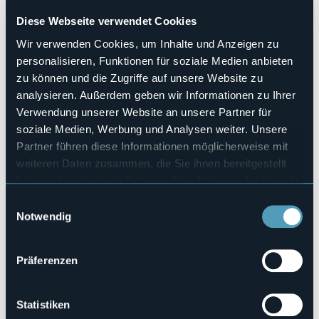
Anche quest'anno a Druogno torna
lo STREET FOOD
più
Diese Webseite verwendet Cookies
atteso dell'estate
da giovedì 25 a domenica 28 Luglio!
Quattro giorni per poter assaggiare tutte le specialità che i
Wir verwenden Cookies, um Inhalte und Anzeigen zu
nostri truck ci offrono! A fare da contorno tante attività
personalisieren, Funktionen für soziale Medien anbieten
per tutti, musica live, karaoke, dj set, shopping e attività per
bambini.
zu können und die Zugriffe auf unsere Website zu
analysieren. Außerdem geben wir Informationen zu Ihrer
Ingresso libero.
Verwendung unserer Website an unsere Partner für
Veranstaltungsort
soziale Medien, Werbung und Analysen weiter. Unsere
Campo Sportivo
Partner führen diese Informationen möglicherweise mit
Telefon
weiteren Daten zusammen, die Sie ihnen bereitgestellt
+39 340 868 2308
haben oder die sie im Rahmen Ihrer Nutzung der Dienste
E-mail
druognoinvallevigezzo@gmail.com
gesammelt haben.
Einwilligungsauswahl
Notwendig
Webseite
https://l.facebook.com/l.php?
u=http%3A//www.comune.druogno.vb.it/&h=AT282u4p9ur…
Präferenzen
Via Garibaldi
Statistiken
28857 - Druogno (VB)