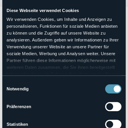
Diese Webseite verwendet Cookies
Arona in Musica, dove si balla!
Wir verwenden Cookies, um Inhalte und Anzeigen zu
Vi aspetta
Domenica 21 Luglio dalle ore 21:00
per una
personalisieren, Funktionen für soziale Medien anbieten
serata latino con la maestra
MANUELA GIULIANI.
zu können und die Zugriffe auf unsere Website zu
Ingresso gratuito.
analysieren. Außerdem geben wir Informationen zu Ihrer
Veranstaltungsmanager
Verwendung unserer Website an unsere Partner für
Città di Arona e Ass. Turistica Arona
soziale Medien, Werbung und Analysen weiter. Unsere
Veranstaltungsort
Partner führen diese Informationen möglicherweise mit
Associazione Turistica Pro Loco "F. Cavallotti" di Dagnente
weiteren Daten zusammen, die Sie ihnen bereitgestellt
Telefon
haben oder die sie im Rahmen Ihrer Nutzung der Dienste
+39 0322 243601
gesammelt haben.
Einwilligungsauswahl
E-mail
turismo.arona@comune.arona.no.it
Notwendig
Webseite
https://visitarona.it/
Präferenzen
Statistiken
Via Soardi,