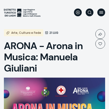
Direkt
zum
Inhalt
Arte, Cultura e Fede
21 LUG
ARONA - Arona in
Musica: Manuela
Giuliani