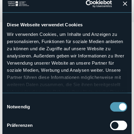
Diese Webseite verwendet Cookies
Venerdì 26 luglio ore 21:00 presso la Chiesa di San
Wir verwenden Cookies, um Inhalte und Anzeigen zu
Maurizio di Ghiffa
nell'ambito della rassegna Ghiffa in
personalisieren, Funktionen für soziale Medien anbieten
Musica 2024
concerto del
Quintetto di Ottoni “Brass in
zu können und die Zugriffe auf unsere Website zu
bras”
.
analysieren. Außerdem geben wir Informationen zu Ihrer
Paolo Milesi, Marco Ferruggiara - trombe, Gioele Corrado -
Verwendung unserer Website an unsere Partner für
corno, Ruben Pompilio - trombone, Gino Salvato - tuba.
soziale Medien, Werbung und Analysen weiter. Unsere
Musiche di Holborne, Bernstein, Gershwin, Horowitz,
Partner führen diese Informationen möglicherweise mit
Kompanek, Nagle, Bizet.
weiteren Daten zusammen, die Sie ihnen bereitgestellt
Veranstaltungsmanager
haben oder die sie im Rahmen Ihrer Nutzung der Dienste
Associazione Culturale San Leonardo APS
gesammelt haben.
Veranstaltungsort
Einwilligungsauswahl
Chiesa di San Maurizio
Notwendig
E-mail
info@acsanleonardo.it
Präferenzen
Webseite