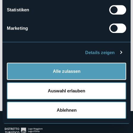
https://www.acsanleonardo.it/WPACSL1/
Statistiken
Via Arcipreturale
Marketing
28823 - Ghiffa (VB)
Details zeigen
Alle zulassen
Auswahl erlauben
Öffnen Sie die Karte
Ablehnen