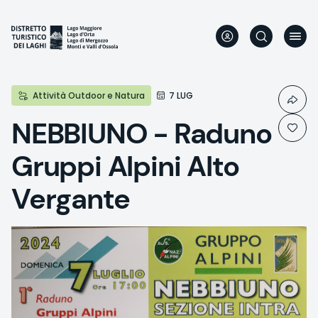
Direkt
zum
Inhalt
Attività Outdoor e Natura
7 LUG
NEBBIUNO - Raduno
Gruppi Alpini Alto
Vergante