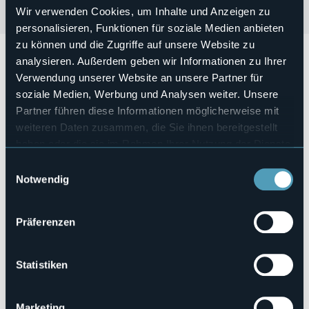
Wir verwenden Cookies, um Inhalte und Anzeigen zu
personalisieren, Funktionen für soziale Medien anbieten
zu können und die Zugriffe auf unsere Website zu
Domenica 7 Luglio alle ore 17:00
si terrà il 1° raduno
analysieren. Außerdem geben wir Informationen zu Ihrer
Gruppi Alpini dell'Alto Vergante
con tappa a Monte
Verwendung unserer Website an unsere Partner für
Corce e Sass dal Piz.
soziale Medien, Werbung und Analysen weiter. Unsere
Veranstaltungsmanager
Associazione Nazionale Alpini
Partner führen diese Informationen möglicherweise mit
weiteren Daten zusammen, die Sie ihnen bereitgestellt
E-mail
nebbiuno.intra@ana.it
haben oder die sie im Rahmen Ihrer Nutzung der Dienste
gesammelt haben.
Webseite
Einwilligungsauswahl
https://www.ana.it/
Notwendig
Präferenzen
()
Statistiken
Marketing