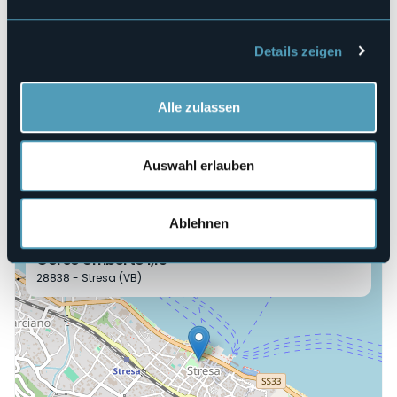
Veranstaltungsmanager
Centro Internazionale di Studi Rosminiani
Veranstaltungsort
Details zeigen
Villa Ducale - Corso Umberto I, 15
Telefon
+39 0323 30091
Alle zulassen
E-mail
info@rosmini.it
Auswahl erlauben
Webseite
http://www.rosmini.it
Ablehnen
Corso Umberto I,15
28838 - Stresa (VB)