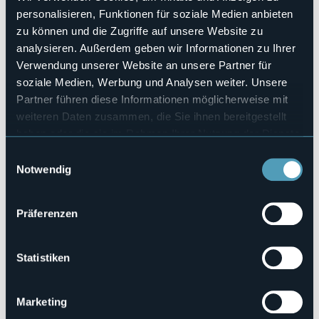
sabaudo.
personalisieren, Funktionen für soziale Medien anbieten
Questa biografia ducale, scritta in chiave aeronautica,
rievoca la leggendaria figura del Duca d’Aosta, noto come
zu können und die Zugriffe auf unsere Website zu
l’Eroe dell’Amba Alagi, nel contesto del Centenario
analysieren. Außerdem geben wir Informationen zu Ihrer
dell’Aeronautica Militare (1923-2023). Amedeo di Savoia
Verwendung unserer Website an unsere Partner für
Aosta, principe di Casa Savoia e viceré d’Etiopia (1898-
soziale Medien, Werbung und Analysen weiter. Unsere
1942), si distinse per la brillante carriera nell’Esercito come
artigliere e, dal 1932, nell’Arma Azzurra, poi come saggio
Partner führen diese Informationen möglicherweise mit
governatore nei tre anni di governo della maggiore colonia
weiteren Daten zusammen, die Sie ihnen bereitgestellt
italiana (1937-1940). Infine, si rese protagonista al
haben oder die sie im Rahmen Ihrer Nutzung der Dienste
comando dei soldati italiani durante l’epica battaglia
dell’Amba Alagi (aprile-maggio 1941), ove gli stessi
gesammelt haben.
Einwilligungsauswahl
resistettero per settimane all’assedio nemico, ricevendo il
Notwendig
tributo con l’Onore delle Armi alla resa finale. Il Duca
d’Aosta morì in prigionia pochi mesi dopo, unendo il proprio
destino alla sorte dei tanti prigionieri italiani anch’essi
Präferenzen
reclusi nei campi di detenzione inglesi.
L’evento è organizzato dal Gruppo Croce Bianca con il
patrocinio e la collaborazione della Città di Stresa, della
Statistiken
Sezione di Verbania dell’Associazione Arma Aeronautica e
dell’Associazione 4° Stormo Gorizia.
Marketing
Ingresso libero