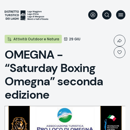
Direkt
zum
Inhalt
Attività Outdoor e Natura
29 GIU
OMEGNA -
“Saturday Boxing
Omegna” seconda
edizione