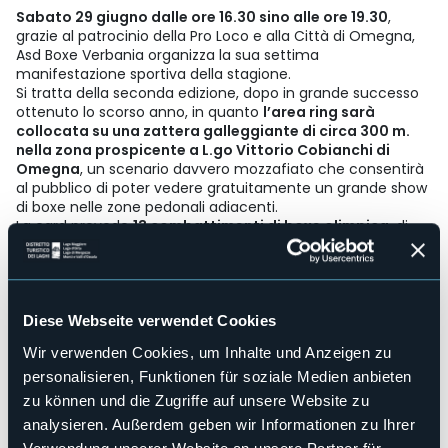
Sabato 29 giugno dalle ore 16.30 sino alle ore 19.30
,
grazie al patrocinio della Pro Loco e alla Città di Omegna,
Asd Boxe Verbania organizza la sua settima
manifestazione sportiva della stagione.
Si tratta della seconda edizione, dopo in grande successo
ottenuto lo scorso anno, in quanto
l’area ring sarà
collocata su una zattera galleggiante di circa 300 m.
nella zona prospicente a L.go Vittorio Cobianchi di
Omegna
, un scenario davvero mozzafiato che consentirà
al pubblico di poter vedere gratuitamente un grande show
di boxe nelle zone pedonali adiacenti.
La card prevede
13 combattimenti di boxe olimpica
, di
cui ben 12 atleti della storica contro società Piemontesi e
Lombarde.
1. CHIBAC Alexandru Boxe Verbania 3x1,5 school
CIGALA Andrea Boxe Cantu
Diese Webseite verwendet Cookies
2. RIZZI Luca Boxe Verbania 3x2 junior SEGATO
Wir verwenden Cookies, um Inhalte und Anzeigen zu
Tommaso Boxing Vitale
3. ISOTTA Eric Boxe Verbania 3x3 elite BAHNERAU
personalisieren, Funktionen für soziale Medien anbieten
Andrei Rock Marciano
zu können und die Zugriffe auf unsere Website zu
4. ELIA Francesco Valentino ROZZANO 3x2
analysieren. Außerdem geben wir Informationen zu Ihrer
junior FESTARI Daniele Francis