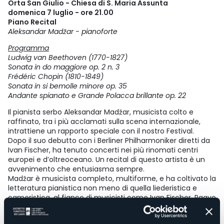
Orta San Giulio - Chiesa di S. Maria Assunta
domenica 7 luglio - ore 21.00
Piano Recital
Aleksandar Madžar - pianoforte
Programma
Ludwig van Beethoven (1770-1827)
Sonata in do maggiore op. 2 n. 3
Frédéric Chopin (1810-1849)
Sonata in si bemolle minore op. 35
Andante spianato e Grande Polacca brillante op. 22
Il pianista serbo Aleksandar Madžar, musicista colto e
raffinato, tra i più acclamati sulla scena internazionale,
intrattiene un rapporto speciale con il nostro Festival.
Dopo il suo debutto con i Berliner Philharmoniker diretti da
Ivan Fischer, ha tenuto concerti nei più rinomati centri
europei e d’oltreoceano. Un recital di questo artista è un
avvenimento che entusiasma sempre.
Madžar è musicista completo, multiforme, e ha coltivato la
letteratura pianistica non meno di quella liederistica e
cameristica, al fianco di musicisti come Ivan Fischer, Paavo
Järvi, André Previn, Ilya Gringolts, Vilde Frang, Juliane Banse.
Il programma di questo concerto si apre con una delle 32