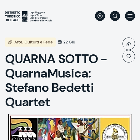
Direkt
zum
Inhalt
Arte, Cultura e Fede
22 GIU
QUARNA SOTTO -
QuarnaMusica:
Stefano Bedetti
Quartet