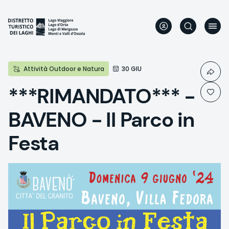
Direkt
zum
Inhalt
Attività Outdoor e Natura
30 GIU
***RIMANDATO*** -
BAVENO - Il Parco in
Festa