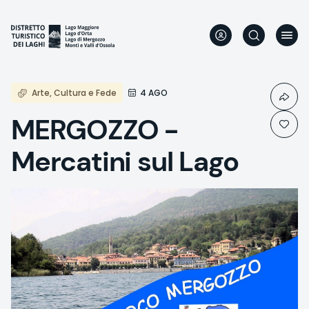
Direkt
zum
Inhalt
Arte, Cultura e Fede
4 AGO
MERGOZZO -
Mercatini sul Lago