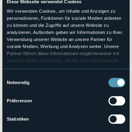
Diese Webseite verwendet Cookies
Domenica 04 Agosto a partire dalle ore 10:00
ci saranno
sul Lungolago di Mergozzo
le Bancarelle sul Lago.
Wir verwenden Cookies, um Inhalte und Anzeigen zu
personalisieren, Funktionen für soziale Medien anbieten
Ingresso gratuito.
zu können und die Zugriffe auf unsere Website zu
Veranstaltungsmanager
Pro Loco Mergozzo
analysieren. Außerdem geben wir Informationen zu Ihrer
Verwendung unserer Website an unsere Partner für
Veranstaltungsort
Piazza Vittorio Veneto
soziale Medien, Werbung und Analysen weiter. Unsere
Partner führen diese Informationen möglicherweise mit
Telefon
+39 0323 800935
weiteren Daten zusammen, die Sie ihnen bereitgestellt
E-mail
haben oder die sie im Rahmen Ihrer Nutzung der Dienste
turismo@comune.mergozzo.vb.it
gesammelt haben.
Einwilligungsauswahl
Webseite
Notwendig
https://www.facebook.com/promergozzo
Präferenzen
Piazza Vittorio Veneto
28802 - Mergozzo (VB)
Statistiken