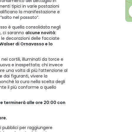
ofondimento del dettaglio in
enti tipici in varie postazioni
alificano la manifestazione e
“salto nel passato”.
so è quella consolidata negli
, ci saranno
alcune novità:
e le decorazioni delle facciate
 Walser di Ornavasso e lo
nei cortili, illuminati da torce e
ova e inaspettata; chi invece
 una volta di più l’attenzione al
dai figuranti, vivere la
onché la cura nella scelta degli
ente il più conforme a quello
 e terminerà alle ore 20:00 con
bre.
i pubblici per raggiungere