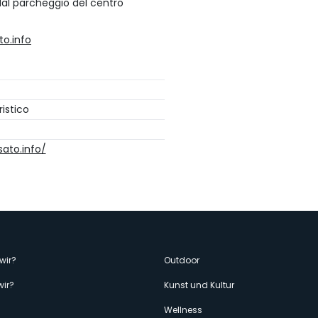
dal parcheggio del centro
o.info
istico
ato.info/
enù
wir?
Outdoor
wir?
Kunst und Kultur
Wellness