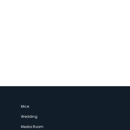
Mice
Wedding
Media Room