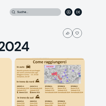
Suche
DE
EN
FR
IT
 2024