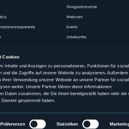
econdario
Önogastronomie
licy
Webcam
razione trasparente
Events
e
Unterkünfte
t Cookies
 Inhalte und Anzeigen zu personalisieren, Funktionen für sozia
 und die Zugriffe auf unsere Website zu analysieren. Außerdem
Folgen Sie uns auf unseren sozialen
u Ihrer Verwendung unserer Website an unsere Partner für sozia
aly
sen weiter. Unsere Partner führen diese Informationen
en Daten zusammen, die Sie ihnen bereitgestellt haben oder die 
 Dienste gesammelt haben.
Präferenzen
Statistiken
Marketin