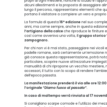
propri di ogni mestiere, nonché lo studio e l’appr
alcuni allestimenti e la proposta di assaggiare alim
lungo il percorso, rappresentano elementi che qu
portano il visitatore a compiere un vero e proprio 
La formula di questa
16° edizione
nel suo comples
anni, ma come sempre, anche in questa edizione
l’artigiano della calce
che riproduce le finiture 
così come avveniva una volta, i
l gruppo storico
zampognaro.
Per chi non vi è mai stato, passeggiare nei vicoli e 
padelle romane, sarà certamente un’emozione nu
già conosce questa rappresentazione, potrà notare
particolare, scoprire nuove attrezzature impiegate 
manualità di chi ripropone un vecchio mestiere, n
accessori, il tutto con lo scopo di rendere l’ambi
dell’epoca passata.
La manifestazione prenderà il via alle ore 12:00
l’originale
“Diamo fuoco al passato”
.
In caso di maltempo verrà rinviata al 17 novem
Si consigliano scarpe comode e l'utilizzo dei mezz