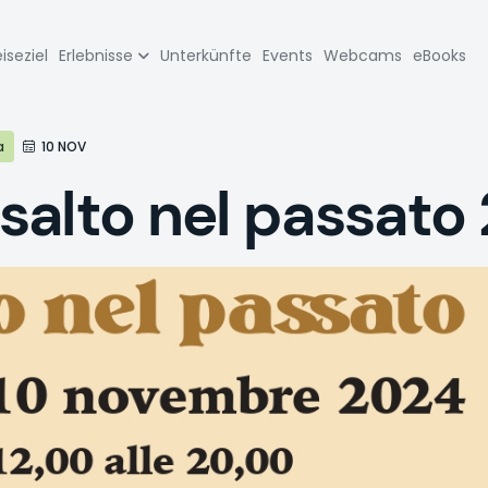
zione
iseziel
Erlebnisse
Unterkünfte
Events
Webcams
eBooks
pale
a
10 NOV
salto nel passato