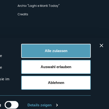
Archiv "Laghi e Monti Today"
Credits
Alle zulassen
le
 Profilen
Auswahl erlauben
le
sie im
Ablehnen
g
Details zeigen