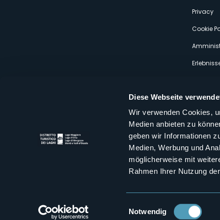
s
Privacy
Cookie Po
Amminist
Erlebniss
Diese Webseite verwende
Wir verwenden Cookies, um
Medien anbieten zu können
Distretto Turistico dei Laghi Scrl
geben wir Informationen z
Sede legale e operativa: Corso Italia 26 - 28838 Stresa VB - It
Medien, Werbung und Analy
tel:
+39 0323 30416
infoturismo@distrettolaghi.it
e
distrettolaghi@legalmail.it
möglicherweise mit weiter
www.distrettolaghi.it
Rahmen Ihrer Nutzung der
P.I. 01648650032
Einwilligungsauswahl
Notwendig