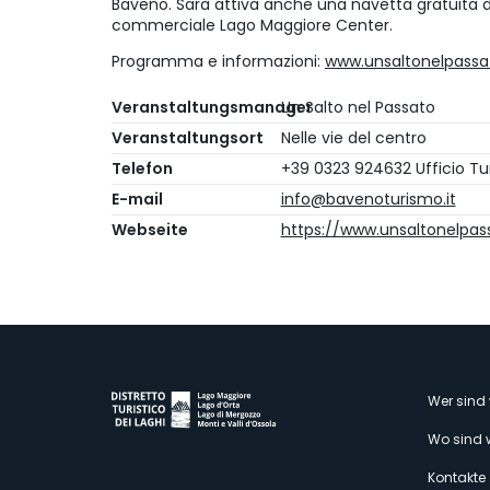
Baveno. Sarà attiva anche una navetta gratuita 
commerciale Lago Maggiore Center.
Programma e informazioni:
www.unsaltonelpassat
Veranstaltungsmanager
Un Salto nel Passato
Veranstaltungsort
Nelle vie del centro
Telefon
+39 0323 924632 Ufficio Tur
E-mail
info@bavenoturismo.it
Webseite
https://www.unsaltonelpass
M
Wer sind 
Wo sind 
Kontakte