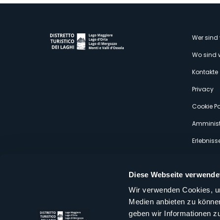
M
Wer sind 
Wo sind 
s
Kontakte
Privacy
Cookie Po
Amminist
Erlebniss
Diese Webseite verwende
Wir verwenden Cookies, um
Medien anbieten zu können
Distretto Turistico dei Laghi Scrl
geben wir Informationen z
Sede legale e operativa: Corso Italia 26 - 28838 Stresa VB - It