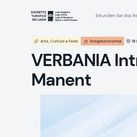
Direkt
zum
Naviga
Inhalt
Erkunden Sie das Re
princi
Arte, Cultura e Fede
Enogastronomia
19
VERBANIA Intr
Manent