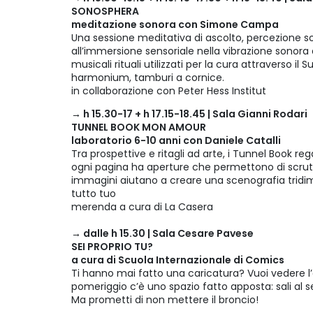
SONOSPHERA
meditazione sonora con Simone Campa
Una sessione meditativa di ascolto, percezione so
all’immersione sensoriale nella vibrazione sonora 
musicali rituali utilizzati per la cura attraverso il 
harmonium, tamburi a cornice.
in collaborazione con Peter Hess Institut
→ h 15.30-17 + h 17.15-18.45 | Sala Gianni Rodari
TUNNEL BOOK MON AMOUR
laboratorio 6-10 anni con Daniele Catalli
Tra prospettive e ritagli ad arte, i Tunnel Book reg
ogni pagina ha aperture che permettono di scrutar
immagini aiutano a creare una scenografia tridi
tutto tuo
merenda a cura di La Casera
→ dalle h 15.30 | Sala Cesare Pavese
SEI PROPRIO TU?
a cura di Scuola Internazionale di Comics
Ti hanno mai fatto una caricatura? Vuoi vedere l’e
pomeriggio c’è uno spazio fatto apposta: sali al 
Ma prometti di non mettere il broncio!