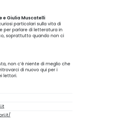
e e Giulia Muscatelli
riosi particolari sulla vita di
ne per parlare di letteratura in
ico, soprattutto quando non ci
ta, non c’è niente di meglio che
itrovarci di nuovo qui per i
 lettori.
.it
ri.it/