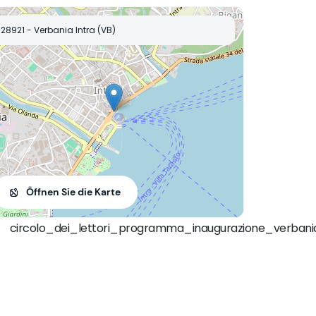
28921 - Verbania Intra (VB)
Öffnen Sie die Karte
circolo_dei_lettori_programma_inaugurazione_verbani