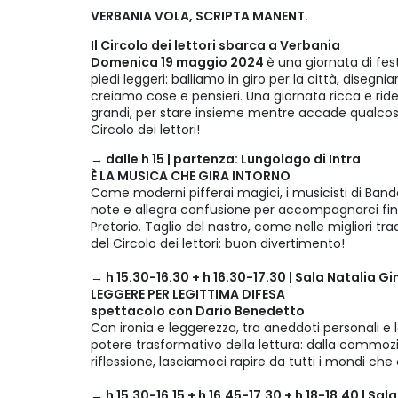
VERBANIA VOLA, SCRIPTA MANENT.
Il Circolo dei lettori sbarca a Verbania
Domenica 19 maggio 2024
è una giornata di fe
piedi leggeri: balliamo in giro per la città, diseg
creiamo cose e pensieri. Una giornata ricca e riden
grandi, per stare insieme mentre accade qualcosa 
Circolo dei lettori!
→ dalle h 15 | partenza: Lungolago di Intra
È LA MUSICA CHE GIRA INTORNO
Come moderni pifferai magici, i musicisti di Ban
note e allegra confusione per accompagnarci fino
Pretorio. Taglio del nastro, come nelle migliori tra
del Circolo dei lettori: buon divertimento!
→ h 15.30-16.30 + h 16.30-17.30 | Sala Natalia G
LEGGERE PER LEGITTIMA DIFESA
spettacolo con Dario Benedetto
Con ironia e leggerezza, tra aneddoti personali e l
potere trasformativo della lettura: dalla commozione
riflessione, lasciamoci rapire da tutti i mondi che 
→ h 15.30-16.15 + h 16.45-17.30 + h 18-18.40 | Sal