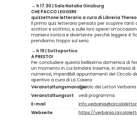
→ h 17.30 | Sala Natalia Ginzburg
CHE PACCO LEGGERE
quizzettone letterario a cura di Libreria Theres
Il primo quiz letterario pensato per scoprire tanti cu
scrittori e scrittrici, e sulle loro opere! Un’occasio
maniera ironica e divertente: perché leggere è f
prendiamo troppo sul serio.
→ h 19 | Sottoportico
A PRESTO!
Per concludere questa bellissima domenica di fes
un momento in cui brindare insieme, in attesa di r
numerosi, imperdibili appuntamenti del Circolo dei
aperitivo a cura di La Casera
Veranstaltungsmanager
Circolo dei Lettori Verbania
Veranstaltungsort
vedi programma
E-mail
info.verbania@circololettori
Webseite
https://verbania.circololetto