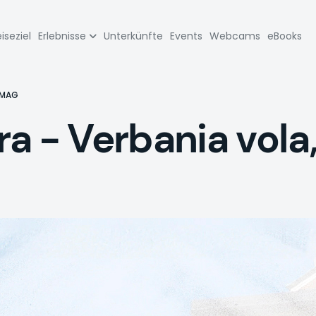
zione
iseziel
Erlebnisse
Unterkünfte
Events
Webcams
eBooks
pale
 MAG
a - Verbania vola,