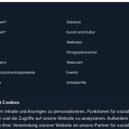
enù
wir?
Outdoor
wir?
Kunst und Kultur
econdario
Wellness
Önogastronomie
licy
Webcam
razione trasparente
Events
e
Unterkünfte
t Cookies
 Inhalte und Anzeigen zu personalisieren, Funktionen für sozia
 und die Zugriffe auf unsere Website zu analysieren. Außerdem
Folgen Sie uns auf unseren sozialen
u Ihrer Verwendung unserer Website an unsere Partner für sozia
aly