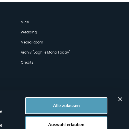
Mice
Wedding
Media Room
Archiv "Laghi e Monti Today"
Credits
Alle zulassen
le
 Profilen
Auswahl erlauben
le