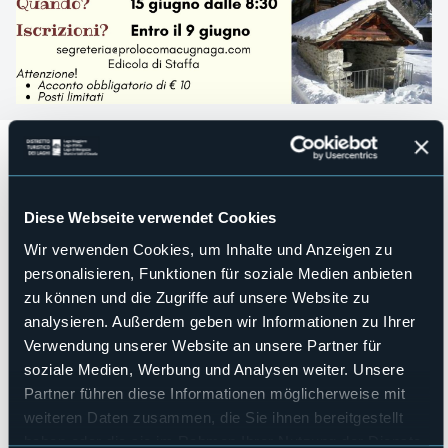
*EVENTO ANNULLATO*
Macugnaga ti aspetta per un'esplosione di gusto tra i forni
tradizionali della panificazione comunitaria walser.
Sabato
Diese Webseite verwendet Cookies
15 Giugno dalle ore 8:30 alle ore 16:30
si terrà il
Camminarmangiando
.
Wir verwenden Cookies, um Inhalte und Anzeigen zu
personalisieren, Funktionen für soziale Medien anbieten
Percorso con tappe enogastronomiche:
zu können und die Zugriffe auf unsere Website zu
Colazione al forno di Fornarelli - Aperitivo al forno di Isella
Primo piatto al forno di Opaco - Pane nero al forno di
analysieren. Außerdem geben wir Informationen zu Ihrer
Pecetto - Secondo piatto al forno del Dorf.
Verwendung unserer Website an unsere Partner für
Per concludere: dolce a sorpresa!
soziale Medien, Werbung und Analysen weiter. Unsere
Iscrizioni:
entro il 9 giugno
, via e-mail al
segreteria@prolocomacugnaga.com
oppure di persona,
Partner führen diese Informationen möglicherweise mit
presso l'edicola di Staffa.
weiteren Daten zusammen, die Sie ihnen bereitgestellt
Acconto obbligatorio di € 10,00
haben oder die sie im Rahmen Ihrer Nutzung der Dienste