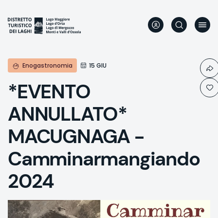
Direkt
zum
Inhalt
Enogastronomia
15 GIU
*EVENTO
ANNULLATO*
MACUGNAGA -
Camminarmangiando
2024