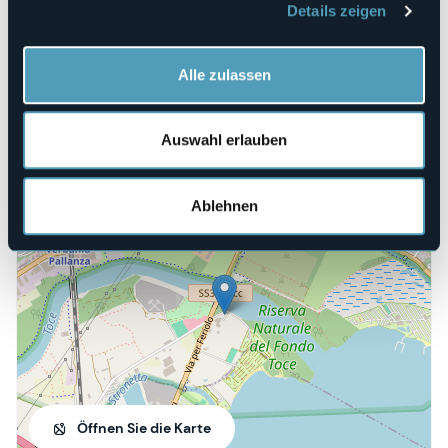
Telefon
Details zeigen
+39 0323 404089
E-mail
info@fattoriadeltoce.it
Alle zulassen
Webseite
https://www.fattoriadeltoce.it/
Auswahl erlauben
Via per Feriolo 54
Ablehnen
28900 - Verbania (VB)
Öffnen Sie die Karte