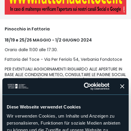
Pinocchio in Fattoria
18/19 e 25/26 MAGGIO - 1/2 GIUGNO 2024
Orario dalle 11:00 alle 17:30.
Fattoria del Toce - Via Per Feriolo 54, Verbania Fondotoce
PER EVENTUALI AGGIORNAMENTI RIGUARDO ALLE APERTURE IN
BASE ALLE CONDIZIONI METEO, CONSULTARE LE PAGINE SOCIAL
E IL SITO -
https://www.facebook.com/PinocchioinFattoria
www.fattoriadeltoce.it
Giornate interamente dedicate a Pinocchio, ai bambini e ai
nostri amici animali tutto alla Fattoria del Toce. Laboratori,
Diese Webseite verwendet Cookies
paese dei balocchi, area giochi, teatrino, giro Pony, i conigli
di Pinocchio per accarezzare i coniglietti.. e la nostra
Wir verwenden Cookies, um Inhalte und Anzeigen zu
mascotte!
personalisieren, Funktionen für soziale Medien anbieten
zu können und die Zugriffe auf unsere Website zu