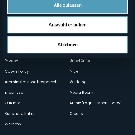
Alle zulassen
Auswahl erlauben
Menù
Wer sind wir?
Önogastronomie
Wo sind wir?
Webcam
secondario
Ablehnen
Kontakte
Events
Privacy
Unterkünfte
Cookie Policy
Mice
Amministrazione trasparente
Wedding
Erlebnisse
Media Room
Outdoor
Archiv "Laghi e Monti Today"
Kunst und Kultur
Credits
Wellness