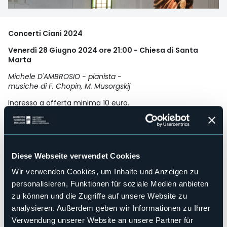
Concerti Ciani 2024
Venerdì 28 Giugno 2024 ore 21:00 - Chiesa di Santa
Marta
Michele D'AMBROSIO - pianista -
musiche di F. Chopin, M. Musorgskij
Ingresso a offerta minima 10 euro.
Il ricavato sarà devoluto per i lavori di restauro della chiesa.
Veranstaltungsmanager
Comitato Pro Restauro Santa Marta Onlus
Veranstaltungsort
Diese Webseite verwendet Cookies
Chiesa Santa Marta
Telefon
Wir verwenden Cookies, um Inhalte und Anzeigen zu
+39 0323 512211
personalisieren, Funktionen für soziale Medien anbieten
E-mail
zu können und die Zugriffe auf unsere Website zu
info@santamartaintra.it
analysieren. Außerdem geben wir Informationen zu Ihrer
Webseite
Verwendung unserer Website an unsere Partner für