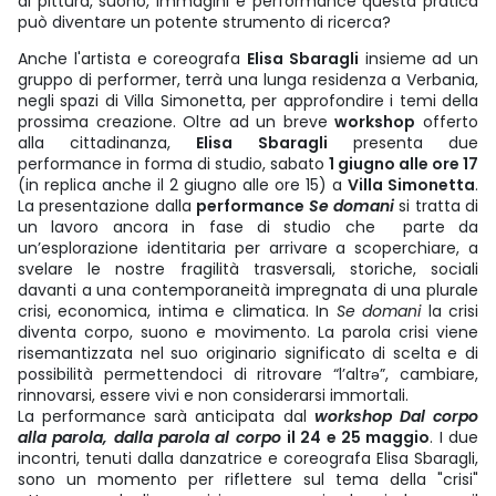
di pittura, suono, immagini e performance questa pratica
può diventare un potente strumento di ricerca?
Anche l'artista e coreografa
Elisa Sbaragli
insieme ad un
gruppo di performer, terrà una lunga residenza a Verbania,
negli spazi di Villa Simonetta, per approfondire i temi della
prossima creazione. Oltre ad un breve
workshop
offerto
alla cittadinanza,
Elisa Sbaragli
presenta due
performance in forma di studio, sabato
1 giugno alle ore 17
(in replica anche il 2 giugno alle ore 15) a
Villa Simonetta
.
La presentazione dalla
performance
Se domani
si tratta di
un lavoro ancora in fase di studio che parte da
un’esplorazione identitaria per arrivare a scoperchiare, a
svelare le nostre fragilità trasversali, storiche, sociali
davanti a una contemporaneità impregnata di una plurale
crisi, economica, intima e climatica. In
Se domani
la crisi
diventa corpo, suono e movimento. La parola crisi viene
risemantizzata nel suo originario significato di scelta e di
possibilità permettendoci di ritrovare “l’altrǝ”, cambiare,
rinnovarsi, essere vivi e non considerarsi immortali.
La performance sarà anticipata dal
workshop
Dal corpo
alla parola, dalla parola al corpo
il 24 e 25 maggio
. I due
incontri, tenuti dalla danzatrice e coreografa Elisa Sbaragli,
sono un momento per riflettere sul tema della "crisi"