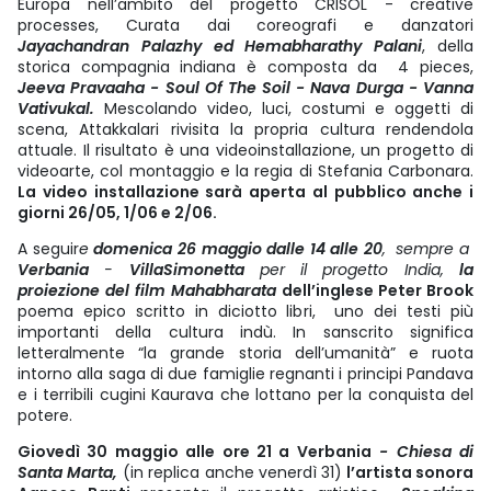
Europa nell’ambito del progetto CRISOL - creative
processes, Curata dai coreografi e danzatori
Jayachandran Palazhy ed Hemabharathy Palani
, della
storica compagnia indiana è composta da 4 pieces,
Jeeva Pravaaha - Soul Of The Soil - Nava Durga - Vanna
Vativukal.
Mescolando video, luci, costumi e oggetti di
scena, Attakkalari rivisita la propria cultura rendendola
attuale. Il risultato è una videoinstallazione, un progetto di
videoarte, col montaggio e la regia di Stefania Carbonara.
La video installazione sarà aperta al pubblico anche i
giorni 26/05, 1/06 e 2/06.
A seguir
e
domenica 26 maggio dalle 14 alle 20
, sempre a
Verbania
-
VillaSimonetta
per il progetto India,
la
proiezione del film Mahabharata
dell’inglese Peter Brook
poema epico scritto in diciotto libri, uno dei testi più
importanti della cultura indù. In sanscrito significa
letteralmente “la grande storia dell’umanità” e ruota
intorno alla saga di due famiglie regnanti i principi Pandava
e i terribili cugini Kaurava che lottano per la conquista del
potere.
Giovedì 30 maggio alle ore 21 a Verbania
- Chiesa di
Santa Marta,
(in replica anche venerdì 31)
l’artista sonora