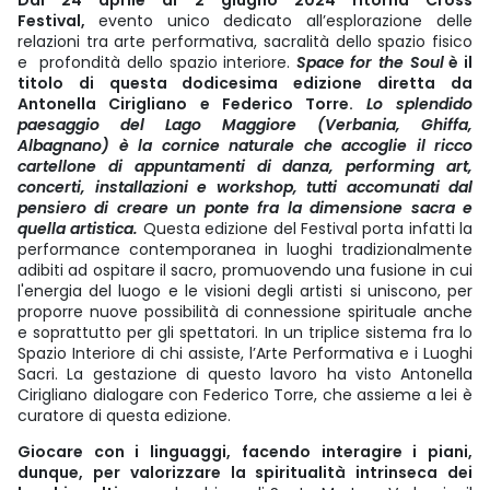
Dal 24 aprile al 2 giugno 2024 ritorna Cross
Festival,
evento unico dedicato all’esplorazione delle
relazioni tra arte performativa, sacralità dello spazio fisico
e profondità dello spazio interiore.
Space for the Soul
è il
titolo di questa dodicesima edizione diretta da
Antonella Cirigliano e Federico Torre.
Lo splendido
paesaggio del Lago Maggiore (Verbania, Ghiffa,
Albagnano) è la cornice naturale che accoglie il ricco
cartellone di appuntamenti di danza, performing art,
concerti, installazioni e workshop, tutti accomunati dal
pensiero di creare un ponte fra la dimensione sacra e
quella artistica.
Questa edizione del Festival porta infatti la
performance contemporanea in luoghi tradizionalmente
adibiti ad ospitare il sacro, promuovendo una fusione in cui
l'energia del luogo e le visioni degli artisti si uniscono, per
proporre nuove possibilità di connessione spirituale anche
e soprattutto per gli spettatori. In un triplice sistema fra lo
Spazio Interiore di chi assiste, l’Arte Performativa e i Luoghi
Sacri. La gestazione di questo lavoro ha visto Antonella
Cirigliano dialogare con Federico Torre, che assieme a lei è
curatore di questa edizione.
Giocare con i linguaggi, facendo interagire i piani,
dunque, per valorizzare la spiritualità intrinseca dei