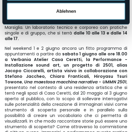
ospiterà un
laboratorio di danza, movimento, colori e
simboli, a cura di Antonella Cavalcante e Massimiliano
Ablehnen
Rosati
, per indagare se stessi nel presente, andando
all'origine dei propri blocchi con l'ausilio del Tarocco di
Marsiglia. Un laboratorio tecnico e corporeo con pratiche
singole e di gruppo, che si terrà
dalle 10 alle 13 e dalle 14
alle 17.
Nel weekend 1 e 2 giugno ancora un fitto programma di
appuntamenti a partire da
sabato 1 giugno alle ore 18.00
a Verbania Atelier Casa Ceretti, la Performance -
Installazione sound art, un progetto di 2501, alias
Jacopo Ciccarelli, artista visivo in collaborazione con
Stefano Jaccheo, Chiara Franticali, Hiroyasu Tsuri
Towone
,
Una maestosa macchina narrativa - UMMN 2501
,
presentato nel contesto di una residenza artistica che si
terrà negli spazi di Casa Ceretti, dal 20 maggio al 3 giugno
aperta al pubblico, con lo scopo di sollevare interrogativi
sulle potenzialità della creazione di immaginari visivi come
strumento di scoperta personale e in parallelo sulla
possibilità di creare un vocabolario che ci permetta di
visualizzarli. In che modo raccontare storie può essere uno
strumento di scoperta? Come attraverso la commistione