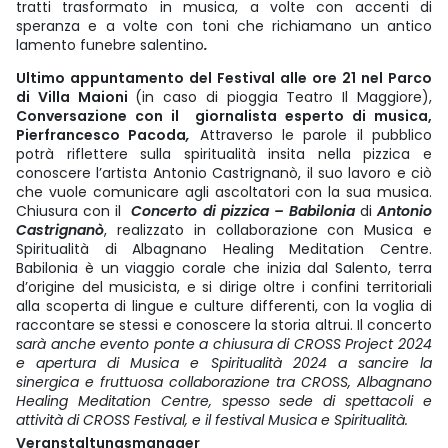
tratti trasformato in musica, a volte con accenti di
speranza e a volte con toni che richiamano un antico
lamento funebre salentino
.
Ultimo appuntamento del Festival alle ore 21 nel Parco
di Villa Maioni
(in caso di pioggia Teatro Il Maggiore),
Conversazione con il giornalista esperto di musica,
Pierfrancesco Pacoda
,
Attraverso le parole il pubblico
potrà riflettere sulla spiritualità insita nella pizzica e
conoscere l’artista Antonio Castrignanò, il suo lavoro e ciò
che vuole comunicare agli ascoltatori con la sua musica.
Chiusura con il
Concerto di pizzica – Babilonia
di
Antonio
Castrignanò
, realizzato in collaborazione con Musica e
Spiritualità di Albagnano Healing Meditation Centre.
Babilonia è un viaggio corale che inizia dal Salento, terra
d’origine del musicista, e si dirige oltre i confini territoriali
alla scoperta di lingue e culture differenti, con la voglia di
raccontare se stessi e conoscere la storia altrui. Il concerto
sarà anche evento ponte a chiusura di CROSS Project 2024
e apertura di Musica e Spiritualità 2024 a sancire la
sinergica e fruttuosa collaborazione tra CROSS, Albagnano
Healing Meditation Centre, spesso sede di spettacoli e
attività di CROSS Festival, e il festival Musica e Spiritualità.
Veranstaltungsmanager