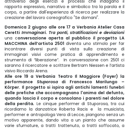
attraverso degli esercizi e processi che indagano il
rapporto espressivo, narrativo e simbolico tra la parola e il
corpo, a partire dall'esperienza di ricerca per realizzare la
creazione del lavoro coreografico "Se domani".
Domenica 2 giugno alle ore 17 a Verbania Atelier Casa
Ceretti
Immaginari. Tra ponti, stratificazioni e deviazioni
una c
onversazione aperta al pubblico il progetto LA
MACCHINA dell’artista 2501
diventa uno stimolo per far
incontrare diversi punti di vista sulla creazione di
immaginari visivi come pratica di apprendimento e
strumento di “liberazione”. In conversazione con 2501 ci
saranno il ricercatore e scrittore Bertram Niessen e l’artista
visivo Riccardo Arena.
Alle ore 19 a Verbania Teatro Il Maggiore (Foyer) la
performance
Stuporosa
di Francesco Marilungo –
Körper.
Il progetto si ispira agli antichi lamenti funebri
delle prefiche che accompagnano l'anima del defunto,
quando lascia il corpo e consolano i parenti nel dolore
della perdita
.
Le cinque performer di Stuporosa, tra cui
ricordiamo la danzatrice Roberta Racis e la musicista,
performer e antropologa Vera di Lecce, piangono senza un
motivo apparente, dando vita a un pianto che assume
varie sfumature, a tratti trattenuto, a tratti soffocato, a