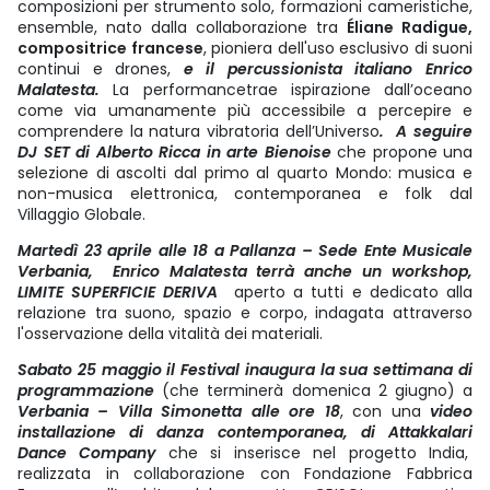
composizioni per strumento solo, formazioni cameristiche,
ensemble, nato dalla collaborazione tra
Éliane Radigue,
compositrice francese
, pioniera dell'uso esclusivo di suoni
continui e drones,
e il percussionista italiano Enrico
Malatesta.
La
performancetrae ispirazione dall’oceano
come via umanamente più accessibile a percepire e
comprendere la natura vibratoria dell’Universo
. A seguire
DJ SET di Alberto Ricca in arte Bienoise
che propone una
selezione di ascolti dal primo al quarto Mondo: musica e
non-musica elettronica, contemporanea e folk dal
Villaggio Globale.
Martedì 23 aprile alle 18 a Pallanza – Sede Ente Musicale
Verbania, Enrico Malatesta terrà anche un workshop,
LIMITE SUPERFICIE DERIVA
aperto a tutti e dedicato alla
relazione tra suono, spazio e corpo, indagata attraverso
l'osservazione della vitalità dei materiali.
Sabato 25 maggio il Festival inaugura la sua settimana di
programmazione
(che terminerà domenica 2 giugno) a
Verbania – Villa Simonetta alle ore 18
, con una
video
installazione di danza contemporanea, di Attakkalari
Dance Company
che si inserisce nel progetto India,
realizzata in collaborazione con Fondazione Fabbrica