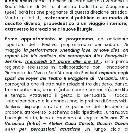
luoghi scelti
come la chiesa di Santa Marta a Verbania, il
Sacro Monte di Ghiffa, il centro buddista di Albagnano
(Bee), sarà l’azione pregnante di questa direzione artistica.
Mentre gli artisti
, inviteranno il pubblico a un modo di
ascolto diverso, propedeutico a un viaggio interiore,
attraverso la creazione di nuove liturgie.
Primo appuntamento in programma
, ad anticipare
l’apertura del Festival programmata per sabato 25
maggio,
la performance Unending love, or love dies, on
repeat like it’s endless del coreografo Alex Baczyński-
Jenkins,
mercoledì 24 aprile alle ore 18
,
una prima
regionale realizzata in collaborazione con Fondazione
Piemonte dal Vivo e Sant’Arcangelo Festival,
ospitata negli
spazi del Foyer del Teatro Il Maggiore di Verbania.
Una
coreografia che riflette sulle relazioni tra desiderio, danza,
frammentazione, amore (inteso come comunità), perdita
e tempo. Attraverso il gesto, la sensualità, il tocco,
l'interdipendenza e la connessione, la pratica di Baczyński-
Jenkins dispiega strutture e politiche del desiderio e
propone, attraverso lo schema della ripetitività , una nuova
tipologia di rito, laico e moderno. A seguire
alle ore 21 a
Verbania (Intra) – Atelier Casa Ceretti, Occam Océan
XXVI per percussioni acustiche
un lungo ciclo di