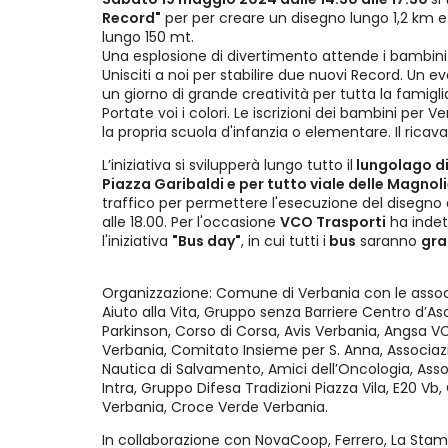
Record"
per per creare un disegno lungo 1,2 km e
lungo 150 mt.
Una esplosione di divertimento attende i bambini
Unisciti a noi per stabilire due nuovi Record. Un
un giorno di grande creatività per tutta la famigli
Portate voi i colori. Le iscrizioni dei bambini per
la propria scuola d'infanzia o elementare. Il rica
L’iniziativa si svilupperà lungo tutto il
lungolago di
Piazza Garibaldi e per tutto viale delle Magnol
traffico per permettere l'esecuzione del disegno 
alle 18.00. Per l'occasione
VCO Trasporti
ha indet
l'iniziativa
"Bus day"
, in cui tutti i
bus
saranno
gra
Organizzazione: Comune di Verbania con le assoc
Aiuto alla Vita, Gruppo senza Barriere Centro d’As
Parkinson, Corso di Corsa, Avis Verbania, Angsa 
Verbania, Comitato Insieme per S. Anna, Associa
Nautica di Salvamento, Amici dell’Oncologia, Asso
Intra, Gruppo Difesa Tradizioni Piazza Vila, E20 Vb
Verbania, Croce Verde Verbania.
In collaborazione con NovaCoop, Ferrero, La Stam