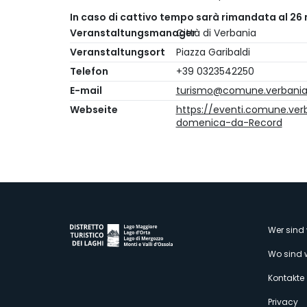
In caso di cattivo tempo sarà rimandata al 26
Veranstaltungsmanager
Città di Verbania
Veranstaltungsort
Piazza Garibaldi
Telefon
+39 0323542250
E-mail
turismo@comune.verbania.
Webseite
https://eventi.comune.ver
domenica-da-Record
M
Wer sind 
Wo sind 
s
Kontakte
Privacy