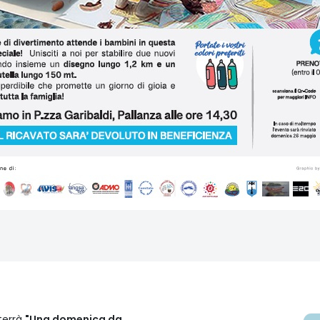
 terrà
"Una domenica da