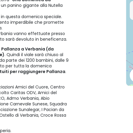
 un panino gigante alla Nutella
 in questa domenica speciale.
 evento imperdibile che promette
a.
 Verbania vanno effettuate presso
vato sarà devoluto in beneficenza.
 Pallanza a Verbania (da
ie)
. Quindi il viale sarà chiuso al
da parte dei 1200 bambini, dalle 9
to per tutta la domenica
tuiti per raggiungere Pallanza
.
iazioni Amici del Cuore, Centro
colto Caritas ODV, Amici del
VCO, Admo Verbania, Abio
zione Carnevale Sunese, Squadra
ciazione Sunalegar, I Pacian da
, Ostello di Verbania, Croce Rossa
peria.