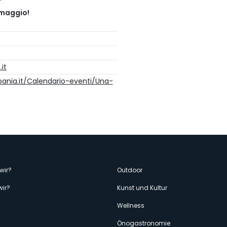
 maggio!
it
bania.it/Calendario-eventi/Una-
enù
wir?
Outdoor
wir?
Kunst und Kultur
econdario
Wellness
Önogastronomie