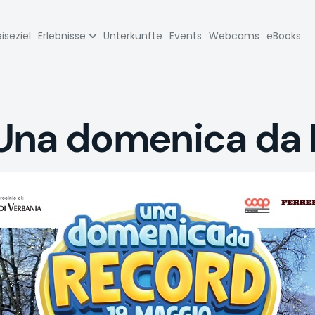
zione
iseziel
Erlebnisse
Unterkünfte
Events
Webcams
eBooks
pale
Una domenica da 