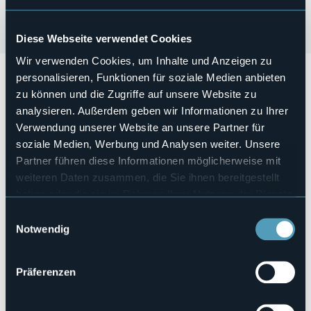
Diese Webseite verwendet Cookies
Wir verwenden Cookies, um Inhalte und Anzeigen zu
In occasione della festa della donna,
venerdì 8 Marzo alle
personalisieren, Funktionen für soziale Medien anbieten
ore 21:00
si terrà
"Ragazza profumata dei miei pensieri
zu können und die Zugriffe auf unsere Website zu
migliori"
con musiche dal jazz ai cantautori italiani.
analysieren. Außerdem geben wir Informationen zu Ihrer
Veranstaltungsmanager
Verwendung unserer Website an unsere Partner für
Pro Loco
soziale Medien, Werbung und Analysen weiter. Unsere
Veranstaltungsort
Partner führen diese Informationen möglicherweise mit
Cappella Mellerio
weiteren Daten zusammen, die Sie ihnen bereitgestellt
Telefon
haben oder die sie im Rahmen Ihrer Nutzung der Dienste
+39 327 9203110
gesammelt haben.
Einwilligungsauswahl
E-mail
prolocodomo@gmail.com
Notwendig
Webseite
https://www.facebook.com/people/Pro-loco-
Präferenzen
Domodossola/100088671903255/