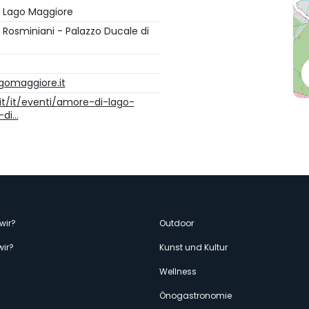
 Lago Maggiore
 Rosminiani - Palazzo Ducale di
gomaggiore.it
it/it/eventi/amore-di-lago-
-di…
enù
wir?
Outdoor
wir?
Kunst und Kultur
econdario
Wellness
Önogastronomie