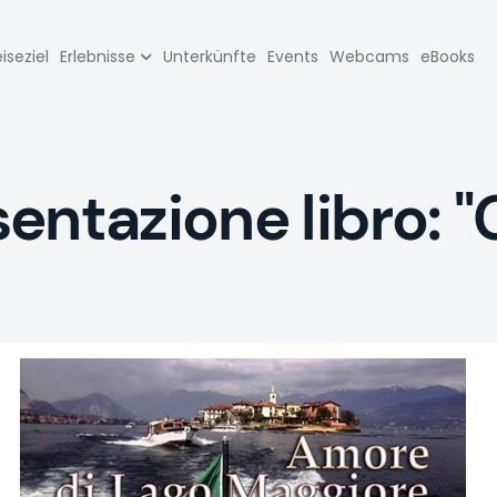
zione
iseziel
Erlebnisse
Unterkünfte
Events
Webcams
eBooks
pale
entazione libro: "