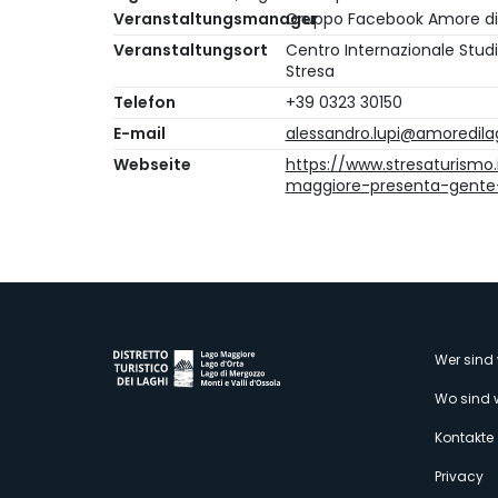
Veranstaltungsmanager
Gruppo Facebook Amore di
Veranstaltungsort
Centro Internazionale Studi
Stresa
Telefon
+39 0323 30150
E-mail
alessandro.lupi@amoredila
Webseite
https://www.stresaturismo.
maggiore-presenta-gente
M
Wer sind 
Wo sind 
s
Kontakte
Privacy