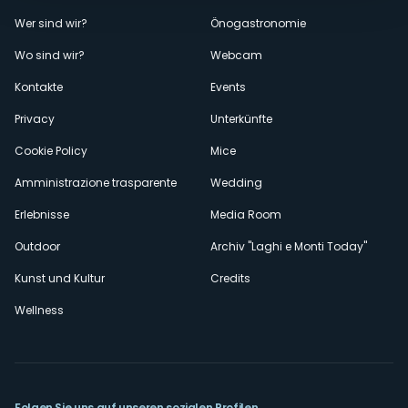
Menù
Wer sind wir?
Önogastronomie
Wo sind wir?
Webcam
secondario
Kontakte
Events
Privacy
Unterkünfte
Cookie Policy
Mice
Amministrazione trasparente
Wedding
Erlebnisse
Media Room
Outdoor
Archiv "Laghi e Monti Today"
Kunst und Kultur
Credits
Wellness
Folgen Sie uns auf unseren sozialen Profilen