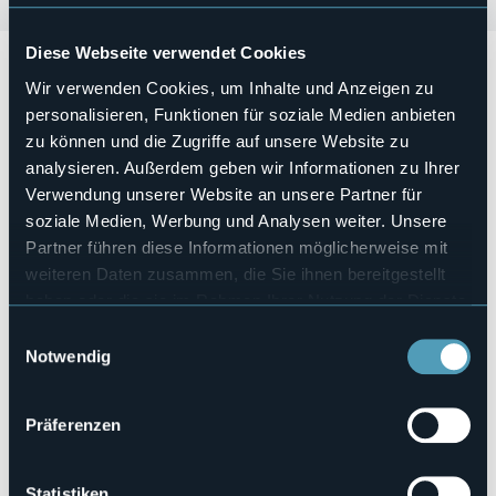
Diese Webseite verwendet Cookies
Domenica 11 febbraio 2024
alle
ore 12.00
si festeggerà il
carnevale Feriolese 2024
con distribuzione di salamini,
Wir verwenden Cookies, um Inhalte und Anzeigen zu
cotenne con lenticchie e fagioli in umido - da asporto.
personalisieren, Funktionen für soziale Medien anbieten
zu können und die Zugriffe auf unsere Website zu
analysieren. Außerdem geben wir Informationen zu Ihrer
Veranstaltungsmanager
Comitato Festeggiamenti Feriolese
Verwendung unserer Website an unsere Partner für
soziale Medien, Werbung und Analysen weiter. Unsere
Veranstaltungsort
Area Feste al Bocc
Partner führen diese Informationen möglicherweise mit
Telefon
weiteren Daten zusammen, die Sie ihnen bereitgestellt
+39 0323924632
haben oder die sie im Rahmen Ihrer Nutzung der Dienste
E-mail
gesammelt haben.
Einwilligungsauswahl
info@bavenoturismo.it
Notwendig
Webseite
https://www.bavenoturismo.it/eventi/carnevale-feriolese-
2024/
Präferenzen
Statistiken