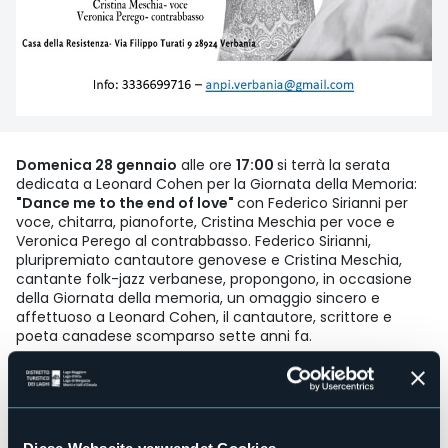
Domenica 28 gennaio
alle ore
17:00
si terrà la serata
dedicata a Leonard Cohen per la Giornata della Memoria:
"Dance me to the end of love"
con Federico Sirianni per
voce, chitarra, pianoforte, Cristina Meschia per voce e
Veronica Perego al contrabbasso. Federico Sirianni,
pluripremiato cantautore genovese e Cristina Meschia,
cantante folk-jazz verbanese, propongono, in occasione
della Giornata della memoria, un omaggio sincero e
affettuoso a Leonard Cohen, il cantautore, scrittore e
poeta canadese scomparso sette anni fa.
“Dance me to the end of love” derivava dall’aver letto,
quindi saputo, che in alcuni campi di sterminio, accanto ai
forni crematori, un gruppo di musicisti veniva costretto a
suonare mentre era in corso quest’orrore. E quei suonatori
erano le persone il cui destino li legava a questo orrore,