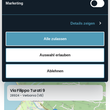
luoghi italiani con il contributo delle Comunità ebraiche di
Marketing
zona.
Veranstaltungsmanager
ANPI Comitato Provinciale VCO - Associazione Casa della
Resistenza - Città di Verbania
Details zeigen
Veranstaltungsort
Casa della Resistenza
Telefon
Alle zulassen
+39 3336699716
E-mail
anpi.verbania@gmail.com
Auswahl erlauben
Webseite
https://eventi.comune.verbania.it/Calendario-
eventi/Dance-me-to-the-end-of-love
Ablehnen
Via Filippo Turati 9
28924 - Verbania (VB)