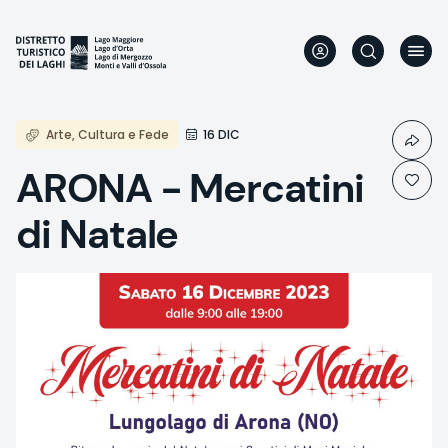
Direkt
zum
Inhalt
Arte, Cultura e Fede
16 DIC
ARONA - Mercatini
di Natale