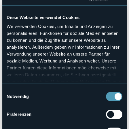
Sabato 16 dicembre 2023 (giornata intera) sul
lungolago Nassiriya ad Arona (NO)
vi aspetta il
mercatino natalizio dedicato a prodotti creati
Diese Webseite verwendet Cookies
esclusivamente a mano dove potrete trovare articoli unici
e idee per i regali di Natale.
Wir verwenden Cookies, um Inhalte und Anzeigen zu
personalisieren, Funktionen für soziale Medien anbieten
zu können und die Zugriffe auf unsere Website zu
Credito fotografico di Giulia Bacchetta
analysieren. Außerdem geben wir Informationen zu Ihrer
Veranstaltungsmanager
Verwendung unserer Website an unsere Partner für
Associazione Mani Magiche
soziale Medien, Werbung und Analysen weiter. Unsere
Veranstaltungsort
Partner führen diese Informationen möglicherweise mit
Lungolago Nassiriya
weiteren Daten zusammen, die Sie ihnen bereitgestellt
Telefon
haben oder die sie im Rahmen Ihrer Nutzung der Dienste
+39 340 9864707
gesammelt haben.
Einwilligungsauswahl
E-mail
Notwendig
associazionemanimagiche@gmail.com
Webseite
https://comune.arona.no.it/dettaglio-evento/mercatino-
Präferenzen
della-creativita-16673.ht…