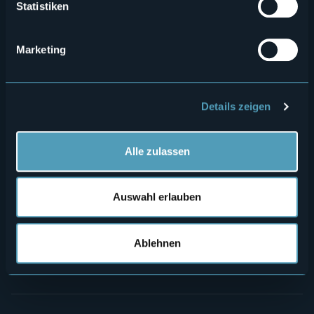
Statistiken
Menù
Wer sind wir?
Önogastronomie
Marketing
Wo sind wir?
Webcam
secondario
Kontakte
Events
Details zeigen
Privacy
Unterkünfte
Cookie Policy
Mice
Alle zulassen
Amministrazione trasparente
Wedding
Erlebnisse
Media Room
Auswahl erlauben
Outdoor
Archiv "Laghi e Monti Today"
Kunst und Kultur
Credits
Ablehnen
Wellness