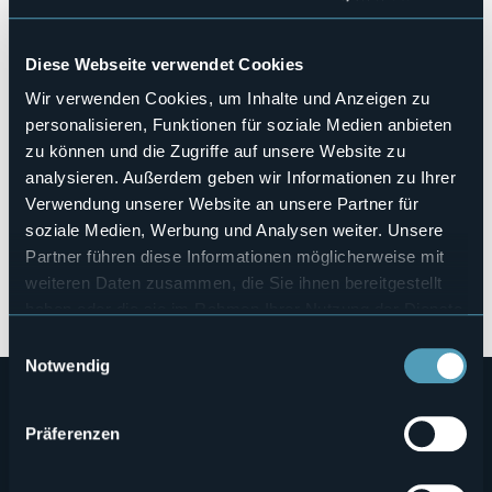
Protagonisten von Terra Madre - Salone del Gusto 2024.
Tagsüber wurden unsere Veröffentlichungen von unseren
Mitarbeitern am Stand der Region Piemont verteilt.
Diese Webseite verwendet Cookies
Schlüsselmoment,
um 13.00 Uhr, die Verkostung mit dem
Titel "Entdecken Sie die Geschmäcker von Ossola mit
Wir verwenden Cookies, um Inhalte und Anzeigen zu
Balabiott Braumeister zwischen seinen Tälern"
von
personalisieren, Funktionen für soziale Medien anbieten
Matteo Vinci Produzent der Brauerei Balabiott - Birra
zu können und die Zugriffe auf unsere Website zu
Artigianale Ossolana, mit Andrea Camaschella,
Verkostungslehrerin am ITS Agro-Lebensmittelindustrie für
analysieren. Außerdem geben wir Informationen zu Ihrer
das Piemont, Direktor des internationalen Wettbewerbs IGA
Verwendung unserer Website an unsere Partner für
Beer Challenge, Mitverfasser des Atlas der italienischen
soziale Medien, Werbung und Analysen weiter. Unsere
Brauereien und Richter bei internationalen Wettbewerben.
Partner führen diese Informationen möglicherweise mit
Die Verkostung war ein großer Erfolg mit einer breiten
Beteiligung und dem Interesse des anwesenden Publikums.
weiteren Daten zusammen, die Sie ihnen bereitgestellt
haben oder die sie im Rahmen Ihrer Nutzung der Dienste
In Zusammenarbeit mit Regione Piemonte
gesammelt haben.
Einwilligungsauswahl
Notwendig
Präferenzen