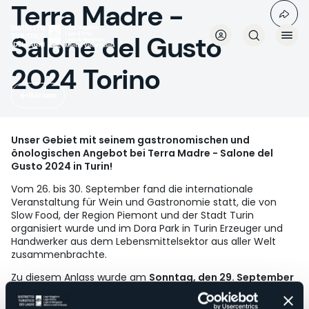
Terra Madre -
Direkt
zum
Inhalt
Salone del Gusto
2024 Torino
Börsen
Unser Gebiet mit seinem gastronomischen und
önologischen Angebot bei Terra Madre - Salone del
Gusto 2024 in Turin!
Vom 26. bis 30. September fand die internationale
Veranstaltung für Wein und Gastronomie statt, die von
Slow Food, der Region Piemont und der Stadt Turin
organisiert wurde und im Dora Park in Turin Erzeuger und
Handwerker aus dem Lebensmittelsektor aus aller Welt
zusammenbrachte.
Zu diesem Anlass wurde am
Sonntag, den 29. September
das Gebiet des Tourismusbezirks der Seen mit seinen
gastronomischen und önologischen Vorzügen zum