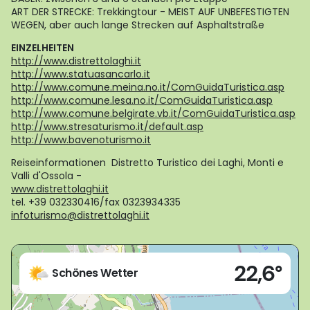
ART DER STRECKE: Trekkingtour - MEIST AUF UNBEFESTIGTEN
WEGEN, aber auch lange Strecken auf Asphaltstraße
EINZELHEITEN
http://www.distrettolaghi.it
http://www.statuasancarlo.it
http://www.comune.meina.no.it/ComGuidaTuristica.asp
http://www.comune.lesa.no.it/ComGuidaTuristica.asp
http://www.comune.belgirate.vb.it/ComGuidaTuristica.asp
http://www.stresaturismo.it/default.asp
http://www.bavenoturismo.it
Reiseinformationen Distretto Turistico dei Laghi, Monti e
Valli d'Ossola -
www.distrettolaghi.it
tel. +39 032330416/fax 0323934335
infoturismo@distrettolaghi.it
Live
22,6°
28041 - Arona (NO)
Schönes Wetter