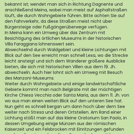
bekannt ist; wendet man sich in Richtung Dagnente und
anschließend Meina, wobei man meist auf Asphaltstraßen
läuft, die durch Wohngebiete führen. Bitte achten Sie auf
den Fahrverkehr, da diese Straßen meist nicht über
Bürgersteige oder Fußgängerüberwege verfügen.
In Meina kann ein Umweg über das Zentrum mit
Besichtigung des örtlichen Museums in der historischen
Villa Faraggiana lohnenswert sein.
Abwechselnd durch Waldgebiet und kleine Lichtungen mit
Blick auf den See erreicht man schnell Lesa, wo die Strecke
leicht ansteigt und sich dem Wanderer größere Ausblicke
bieten, die sich mit historischen Villen aus dem 19. Jh.
abwechseln. Auch hier lohnt sich ein Umweg mit Besuch
des Manzoni-Museums.
Weiter durch Wohngebiete und einige landwirtschaftliche
Gebiete kommt man nach Belgirate mit der mächtigen
Kirche Chiesa Vecchia oder Santa Maria, aus dem 11. Jh. von
wo aus man einen weiten Blick auf den unteren See hat.
Nun geht es schnell bergan um dann hoch über dem See
weiter nach Stresa und deren Ortsteilen. Am Rand einer
Lichtung stößt man auf das kleine Oratorium San Paolo, in
dessen Umgebung einige Münzen aus der römischen
Kaiserzeit und ein Felsbrocken mit Einritzungen gefunden