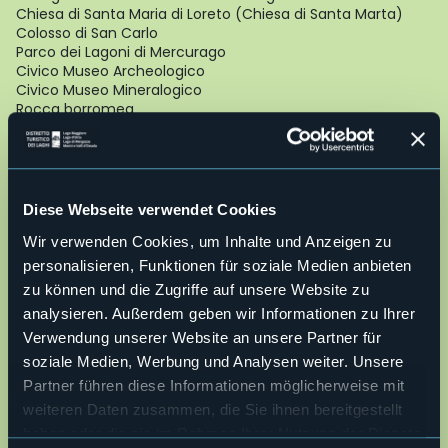
Chiesa di Santa Maria di Loreto (Chiesa di Santa Marta)
Colosso di San Carlo
Parco dei Lagoni di Mercurago
Civico Museo Archeologico
Civico Museo Mineralogico
Rocca borromea
Piazza del Popolo
Meina
Museo Meina
Chiesa Santa Margherita
Diese Webseite verwendet Cookies
Chiesa La Madonnina
Villa Bonomi
Wir verwenden Cookies, um Inhalte und Anzeigen zu
Villa De Savoiroux
personalisieren, Funktionen für soziale Medien anbieten
Villa Eden
zu können und die Zugriffe auf unsere Website zu
Villa Faraggiana
Villa Faraone
analysieren. Außerdem geben wir Informationen zu Ihrer
Villa Kitzerow
Verwendung unserer Website an unsere Partner für
Villa Paradiso
soziale Medien, Werbung und Analysen weiter. Unsere
Villa La Favorita
Partner führen diese Informationen möglicherweise mit
Lesa
weiteren Daten zusammen, die Sie ihnen bereitgestellt
Chiesa San Giorgio
haben oder die sie im Rahmen Ihrer Nutzung der Dienste
Chiesa San Rocco