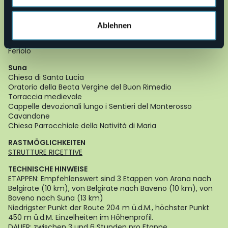
Chiesa SS. Gervaso e Protasio
Battistero
Museo Granum
Ablehnen
Oltrefiume
Torre di Feriolo
Feriolo
Suna
Chiesa di Santa Lucia
Oratorio della Beata Vergine del Buon Rimedio
Torraccia medievale
Cappelle devozionali lungo i Sentieri del Monterosso
Cavandone
Chiesa Parrocchiale della Natività di Maria
RASTMÖGLICHKEITEN
STRUTTURE RICETTIVE
TECHNISCHE HINWEISE
ETAPPEN: Empfehlenswert sind 3 Etappen von Arona nach
Belgirate (10 km), von Belgirate nach Baveno (10 km), von
Baveno nach Suna (13 km)
Niedrigster Punkt der Route 204 m ü.d.M., höchster Punkt
450 m ü.d.M. Einzelheiten im Höhenprofil.
DAUER: zwischen 3 und 6 Stunden pro Etappe