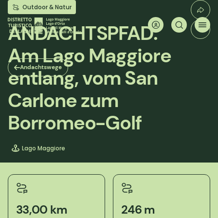
Direkt
Outdoor & Natur
zum
Inhalt
ANDACHTSPFAD:
Am Lago Maggiore
Andachtswege
entlang, vom San
Carlone zum
Borromeo-Golf
Lago Maggiore
33,00 km
246 m