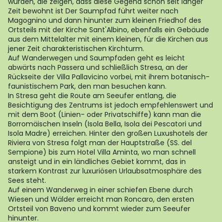
wurden, die zeigen, dass diese Gegend schon seit langer
Zeit bewohnt ist Der Saumpfad führt weiter nach
Magognino und dann hinunter zum kleinen Friedhof des
Ortsteils mit der Kirche Sant'Albino, ebenfalls ein Gebäude
aus dem Mittelalter mit einem kleinen, für die Kirchen aus
jener Zeit charakteristischen Kirchturm.
Auf Wanderwegen und Saumpfaden geht es leicht
abwärts nach Passera und schließlich Stresa, an der
Rückseite der Villa Pallavicino vorbei, mit ihrem botanisch-
faunistischem Park, den man besuchen kann.
In Stresa geht die Route am Seeufer entlang, die
Besichtigung des Zentrums ist jedoch empfehlenswert und
mit dem Boot (Linien- oder Privatschiffe) kann man die
Borromäischen Inseln (Isola Bella, Isola dei Pescatori und
Isola Madre) erreichen. Hinter den großen Luxushotels der
Riviera von Stresa folgt man der Hauptstraße (SS. del
Sempione) bis zum Hotel Villa Aminta, wo man schnell
ansteigt und in ein ländliches Gebiet kommt, das in
starkem Kontrast zur luxuriösen Urlaubsatmosphäre des
Sees steht.
Auf einem Wanderweg in einer schiefen Ebene durch
Wiesen und Wälder erreicht man Roncaro, den ersten
Ortsteil von Baveno und kommt wieder zum Seeufer
hinunter.