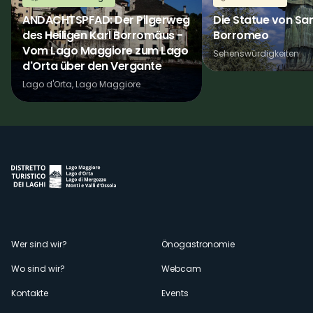
ANDACHTSPFAD: Der Pilgerweg
Die Statue von San
des Heiligen Karl Borromäus -
Borromeo
Vom Lago Maggiore zum Lago
Sehenswürdigkeiten
d'Orta über den Vergante
Lago d'Orta, Lago Maggiore
Menù
Wer sind wir?
Önogastronomie
Wo sind wir?
Webcam
secondario
Kontakte
Events