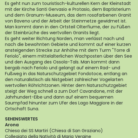
Es geht nun zum touristisch-kulturellen Kern der Kleinstadt
mit der Kirche Santi Gervasio e Protasio, dem Baptisterium
und dem Granum-Museum, das dem rosafarbenen Granit
von Baveno und der Arbeit der Steinmetze gewidmet ist.
Man kommt dann in den Ortsteil Olterfiume, der zu Füßen
der Steinbrüche des wertvollen Granits liegt.
Es geht weiter Richtung Norden, man verlässt nach und
nach die bewohnten Gebiete und kommt auf einer kurzen
ansteigenden Strecke zur Anhöhe mit dem Turm "Torre di
Feriolo", einem mittelalterlichen Wachposten über den See
und den Ausgang des Ossola-Tals. Man kommt dann
bergab nach Feriolo und gelangt auf einem Rad- und
Fußweg in das Naturschutzgebiet Fondotoce, entlang an
den naturalistisch als Nistgebiet zahlreicher Vogelarten
wertvollen Röhrichtzonen. Hinter dem Naturschutzgebiet
steigt der Weg schnell a zum Dorf Cavandone, mit der
Jahrhundert-Eibe und dann auf einem bequemen
Saumpfad hinunter zum Ufer des Lago Maggiore in der
Ortschaft Suna.
SEHENSWERTES
Arona
Chiesa dei SS Martiri (Chiesa di San Graziano)
Collegiata della Natività di Maria Vergine