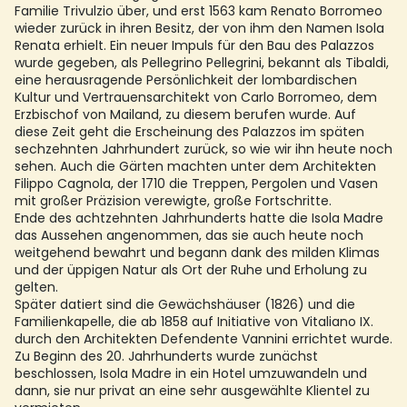
Familie Trivulzio über, und erst 1563 kam Renato Borromeo
wieder zurück in ihren Besitz, der von ihm den Namen Isola
Renata erhielt. Ein neuer Impuls für den Bau des Palazzos
wurde gegeben, als Pellegrino Pellegrini, bekannt als Tibaldi,
eine herausragende Persönlichkeit der lombardischen
Kultur und Vertrauensarchitekt von Carlo Borromeo, dem
Erzbischof von Mailand, zu diesem berufen wurde. Auf
diese Zeit geht die Erscheinung des Palazzos im späten
sechzehnten Jahrhundert zurück, so wie wir ihn heute noch
sehen. Auch die Gärten machten unter dem Architekten
Filippo Cagnola, der 1710 die Treppen, Pergolen und Vasen
mit großer Präzision verewigte, große Fortschritte.
Ende des achtzehnten Jahrhunderts hatte die Isola Madre
das Aussehen angenommen, das sie auch heute noch
weitgehend bewahrt und begann dank des milden Klimas
und der üppigen Natur als Ort der Ruhe und Erholung zu
gelten.
Später datiert sind die Gewächshäuser (1826) und die
Familienkapelle, die ab 1858 auf Initiative von Vitaliano IX.
durch den Architekten Defendente Vannini errichtet wurde.
Zu Beginn des 20. Jahrhunderts wurde zunächst
beschlossen, Isola Madre in ein Hotel umzuwandeln und
dann, sie nur privat an eine sehr ausgewählte Klientel zu