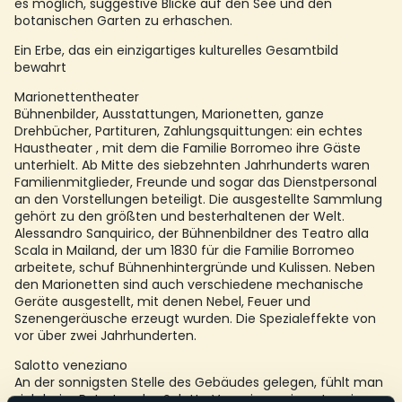
es möglich, suggestive Blicke auf den See und den
botanischen Garten zu erhaschen.
Ein Erbe, das ein einzigartiges kulturelles Gesamtbild
bewahrt
Marionettentheater
Bühnenbilder, Ausstattungen, Marionetten, ganze
Drehbücher, Partituren, Zahlungsquittungen: ein echtes
Haustheater , mit dem die Familie Borromeo ihre Gäste
unterhielt. Ab Mitte des siebzehnten Jahrhunderts waren
Familienmitglieder, Freunde und sogar das Dienstpersonal
an den Vorstellungen beteiligt. Die ausgestellte Sammlung
gehört zu den größten und besterhaltenen der Welt.
Alessandro Sanquirico, der Bühnenbildner des Teatro alla
Scala in Mailand, der um 1830 für die Familie Borromeo
arbeitete, schuf Bühnenhintergründe und Kulissen. Neben
den Marionetten sind auch verschiedene mechanische
Geräte ausgestellt, mit denen Nebel, Feuer und
Szenengeräusche erzeugt wurden. Die Spezialeffekte von
vor über zwei Jahrhunderten.
Salotto veneziano
An der sonnigsten Stelle des Gebäudes gelegen, fühlt man
sich beim Betreten des Salotto Veneziano wie unter einer