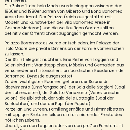
vermieten.
Die Zukunft der Isola Madre wurde hingegen zwischen den
1960er und 1980er Jahren von Giberto und Bona Borromeo
Arese bestimmt. Der Palazzo (reich ausgestattet mit
Möbeln und Kunstwerken der Villa Borromeo Arese in
Cesano Maderno) und die weitläufigen Gärten sollten
definitiv der Öffentlichkeit zugänglich gemacht werden.
Palazzo Borromeo: es wurde entschieden, im Palazzo der
Isola Madre die private Dimension der Familie vorherrschen
zu lassen.
Der Stil ist elegant nüchtern. Eine Reihe von Loggien und
Sälen sind mit Wandteppichen, Möbeln und Gemälden aus
verschiedenen historischen, lombardischen Residenzen der
Borromeo-Dynastie ausgestattet.
Zu den wichtigsten Räumen gehören der Salone di
Ricevimento (Empfangssalon), der Sala delle Stagioni (Saal
der Jahreszeiten), der Salotto Veneziano (Venezianische
Salon), die Bibliothek, der Sala delle Battaglie (Saal der
Schlachten) und der dei Papi (der Päpste).
Porzellan und Livreen, Familiengemälde und Himmelbetten
mit üppigen Brokaten bilden ein faszinierendes Fresko des
höflichen Lebens.
Überall, von den Loggien oder von den großen Fenstern, ist