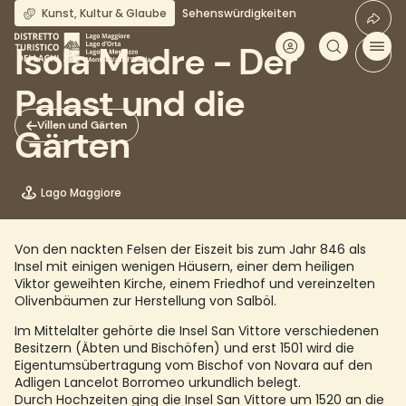
Direkt
Kunst, Kultur & Glaube
Sehenswürdigkeiten
zum
Inhalt
Isola Madre - Der
Palast und die
Villen und Gärten
Gärten
Lago Maggiore
Von den nackten Felsen der Eiszeit bis zum Jahr 846 als
Insel mit einigen wenigen Häusern, einer dem heiligen
Viktor geweihten Kirche, einem Friedhof und vereinzelten
Olivenbäumen zur Herstellung von Salböl.
Im Mittelalter gehörte die Insel San Vittore verschiedenen
Besitzern (Äbten und Bischöfen) und erst 1501 wird die
Eigentumsübertragung vom Bischof von Novara auf den
Adligen Lancelot Borromeo urkundlich belegt.
Durch Hochzeiten ging die Insel San Vittore um 1520 an die