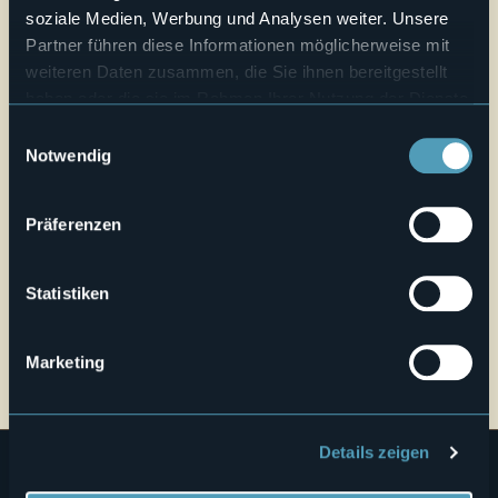
Webseite
soziale Medien, Werbung und Analysen weiter. Unsere
Live
Partner führen diese Informationen möglicherweise mit
weiteren Daten zusammen, die Sie ihnen bereitgestellt
haben oder die sie im Rahmen Ihrer Nutzung der Dienste
22,7°
Viale Santuario Madonna della Bocciola, 13
Klarer Himmel
gesammelt haben.
28010 - Ameno (NO)
Einwilligungsauswahl
Notwendig
Präferenzen
Statistiken
Öffnen Sie die Karte
Marketing
Details zeigen