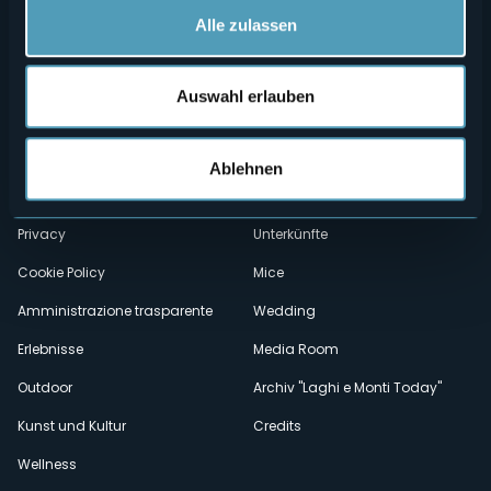
Alle zulassen
Auswahl erlauben
Menù
Wer sind wir?
Önogastronomie
Wo sind wir?
Webcam
secondario
Ablehnen
Kontakte
Events
Privacy
Unterkünfte
Cookie Policy
Mice
Amministrazione trasparente
Wedding
Erlebnisse
Media Room
Outdoor
Archiv "Laghi e Monti Today"
Kunst und Kultur
Credits
Wellness