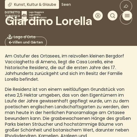
Direkt
Kunst, Kultur & Glaube
Seen
zum
Inhalt
Giardino Lorella
Lago d'Orta
Villen und Gärten
Am Ostufer des Ortasees, im reizvollen kleinen Bergdorf
Vacciaghetto di Ameno, liegt die Casa Lorella, eine
historische Residenz, die auf die ersten Jahre des 17.
Jahrhunderts zurückgeht und sich im Besitz der Familie
Lorella befindet.
Die Residenz ist von einem weitläufigen Grundstück von
etwa 2,5 Hektar umgeben, das von den Eigentümern im
Laufe der Jahre gewissenhaft gepflegt wurde, um zu dem
poetischen englischen Landschaftsgarten zu werden, den
man heute in der herrlichen Panoramalage am Ortasee
bewundern kann. Die grasbewachsenen Hänge des großen
Parks bieten Sträucher und hochstämmige Bäume von
großer Schönheit und botanischem Wert, darunter neben
Rhododendren, Kamelien, Azaleen und