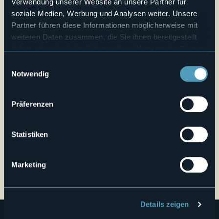
Verwendung unserer Website an unsere Partner für
Webseite
soziale Medien, Werbung und Analysen weiter. Unsere
Partner führen diese Informationen möglicherweise mit
Live
weiteren Daten zusammen, die Sie ihnen bereitgestellt
haben oder die sie im Rahmen Ihrer Nutzung der Dienste
30,2°
Via Colonia 2
Schönes Wetter
gesammelt haben.
Einwilligungsauswahl
28853 - Druogno (VB)
Notwendig
Präferenzen
Statistiken
Marketing
Öffnen Sie die Karte
Details zeigen