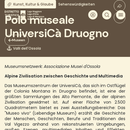
Direkt
Kunst, Kultur & Glaube
Sehenswürdigkeiten
zum
Inhalt
Polo museale
UniversiCà Druogno
Museen
Valli dell'Ossola
Museumsnetzwerk: Associazione Musei d'Ossola
Alpine Zivilisation zwischen Geschichte und Multimedia
Das Museumszentrum der UniversiCà, das sich im Ostflügel
der Colonia Montana in Druogno befindet, ist eine der
größten Sammlungen des Alto Piemonte, die der alpinen
Zivilisation gewidmet ist. Auf einer Fläche von 2.500
Quadratmetern bietet es zwei Ausstellungsbereiche: Das
"Museo vivo“ (Lebendige Museum) erzählt die Geschichte
der Menschen, Geschichten, Berufe und Traditionen des
Val Vigezzo anhand von rekonstruierten Umgebungen,
großen Szenen, multimedialen Inhalten und Effekten,