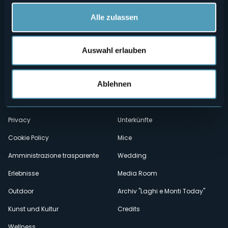
Alle zulassen
Auswahl erlauben
Menù
Wer sind wir?
Önogastronomie
Ablehnen
Wo sind wir?
Webcam
secondario
Kontakte
Events
Privacy
Unterkünfte
Cookie Policy
Mice
Amministrazione trasparente
Wedding
Erlebnisse
Media Room
Outdoor
Archiv "Laghi e Monti Today"
Kunst und Kultur
Credits
Wellness