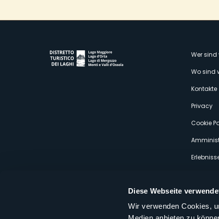
M
Wer sind 
Wo sind 
s
Kontakte
Privacy
Cookie Po
Amminist
Erlebniss
Diese Webseite verwende
Wir verwenden Cookies, um
Medien anbieten zu können