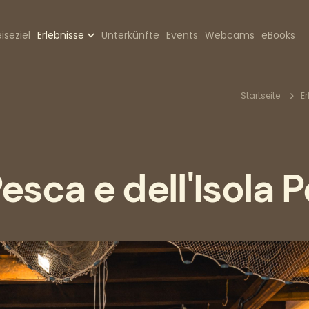
zione
iseziel
Erlebnisse
Unterkünfte
Events
Webcams
eBooks
pale
Pfa
Startseite
Er
esca e dell'Isola 