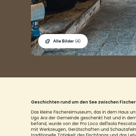
Alle Bilder
(4)
Geschichten rund um den See zwischen Fischer
Das kleine Fischereimuseum, das in dem Haus unt
Ugo Ara der Gemeinde geschenkt hat und in dem 
befand, wurde von der Pro Loco dell'Isola Pescator
mit Werkzeugen, Gerätschaften und Schautafeln e
traditionelle Tätigkeit des Fischfangs und das Leb