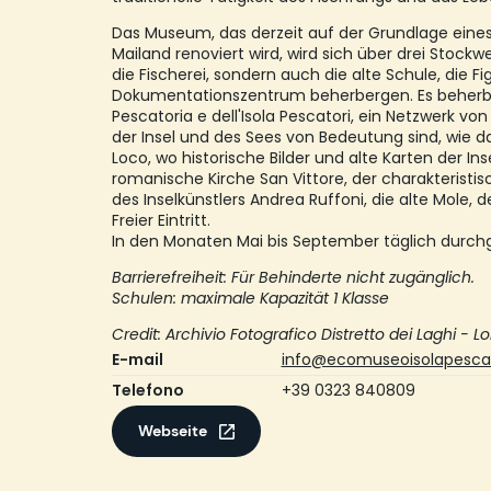
Das Museum, das derzeit auf der Grundlage eine
Mailand renoviert wird, wird sich über drei Stockwe
die Fischerei, sondern auch die alte Schule, die Fi
Dokumentationszentrum beherbergen. Es beherb
Pescatoria e dell'Isola Pescatori, ein Netzwerk von
der Insel und des Sees von Bedeutung sind, wie da
Loco, wo historische Bilder und alte Karten der Inse
romanische Kirche San Vittore, der charakterist
des Inselkünstlers Andrea Ruffoni, die alte Mole, d
Freier Eintritt.
In den Monaten Mai bis September täglich durchg
Barrierefreiheit: Für Behinderte nicht zugänglich.
Schulen: maximale Kapazität 1 Klasse
Credit: Archivio Fotografico Distretto dei Laghi - Lo
E-mail
info@ecomuseoisolapescat
Telefono
+39 0323 840809
Webseite