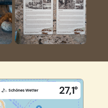
Live
27,1°
Via al Giardino 6
Schönes Wetter
28838 - Stresa (VB)