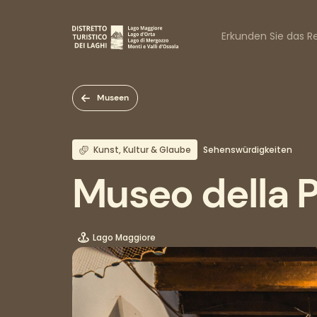
Direkt
zum
Naviga
Inhalt
Erkunden Sie das Re
princi
Museen
Kunst, Kultur & Glaube
Sehenswürdigkeiten
Museo della P
Lago Maggiore