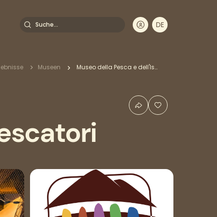
Suche
DE
EN
FR
IT
dnavigation
lebnisse
Museen
Museo della Pesca e dell'Isola Pescatori
Pescatori