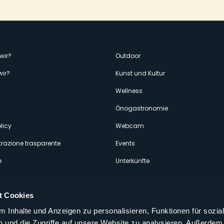
enù
wir?
Outdoor
wir?
Kunst und Kultur
econdario
Wellness
Önogastronomie
licy
Webcam
razione trasparente
Events
e
Unterkünfte
t Cookies
 Inhalte und Anzeigen zu personalisieren, Funktionen für sozia
 und die Zugriffe auf unsere Website zu analysieren. Außerdem