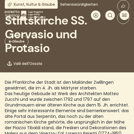
Direkt
Kunst, Kultur & Glaube
Sehenswürdigkeiten
zum
Inhalt
Stiftskirche SS.
Gervasio und
Glaube
Protasio
Valli dell'Ossola
Die Pfarrkirche der Stadt ist den Mailänder Zwillingen
gewidmet, die im 4. Jh. als Märtyrer starben.
Das heutige Gebäude ist Werk des Architekten Matteo
Zucchi und wurde zwischen 1792 und 1797 auf den
Grundmauern einer älteren Kirche aus dem 15. Jh. errichtet.
Einige sehr interessante Elemente sind bemerkenswert: das
alte Portal aus Serpentin, das noch zu der alten
romanischen Kirche gehörte, die ursprünglich in der Nähe
der Piazza Tibaldi stand, die Fresken und Dekorationen des
Malers aus dem Vigezzo-Tal, Lorenzo Peretti (1774-1851),