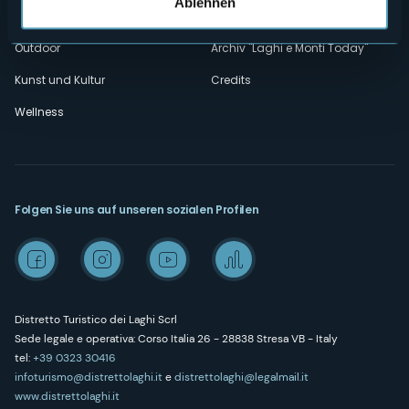
Ablehnen
Erlebnisse
Media Room
Outdoor
Archiv "Laghi e Monti Today"
Kunst und Kultur
Credits
Wellness
Folgen Sie uns auf unseren sozialen Profilen
Distretto Turistico dei Laghi Scrl
Sede legale e operativa: Corso Italia 26 - 28838 Stresa VB - Italy
tel:
+39 0323 30416
infoturismo@distrettolaghi.it
e
distrettolaghi@legalmail.it
www.distrettolaghi.it