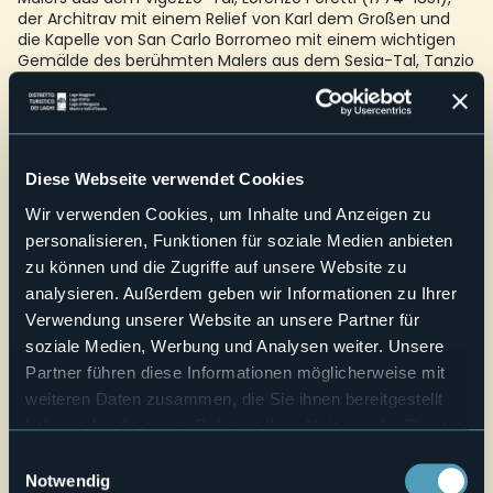
der Architrav mit einem Relief von Karl dem Großen und
die Kapelle von San Carlo Borromeo mit einem wichtigen
Gemälde des berühmten Malers aus dem Sesia-Tal, Tanzio
Da Varallo von 1615.
E-mail
infopoint@visitossola.it
Telefono
+39 0324 248265
Diese Webseite verwendet Cookies
Live
Wir verwenden Cookies, um Inhalte und Anzeigen zu
personalisieren, Funktionen für soziale Medien anbieten
22,2°
Via Don Luigi Pellanda, 6
zu können und die Zugriffe auf unsere Website zu
Klarer Himmel
28845 - Domodossola (VB)
analysieren. Außerdem geben wir Informationen zu Ihrer
Verwendung unserer Website an unsere Partner für
soziale Medien, Werbung und Analysen weiter. Unsere
Partner führen diese Informationen möglicherweise mit
weiteren Daten zusammen, die Sie ihnen bereitgestellt
haben oder die sie im Rahmen Ihrer Nutzung der Dienste
gesammelt haben.
Einwilligungsauswahl
Notwendig