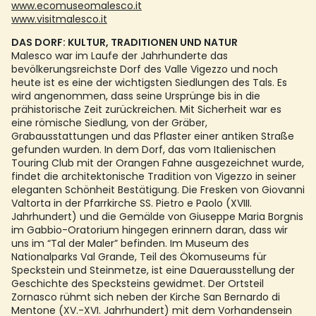
www.ecomuseomalesco.it
www.visitmalesco.it
DAS DORF: KULTUR, TRADITIONEN UND NATUR
Malesco war im Laufe der Jahrhunderte das
bevölkerungsreichste Dorf des Valle Vigezzo und noch
heute ist es eine der wichtigsten Siedlungen des Tals. Es
wird angenommen, dass seine Ursprünge bis in die
prähistorische Zeit zurückreichen. Mit Sicherheit war es
eine römische Siedlung, von der Gräber,
Grabausstattungen und das Pflaster einer antiken Straße
gefunden wurden. In dem Dorf, das vom Italienischen
Touring Club mit der Orangen Fahne ausgezeichnet wurde,
findet die architektonische Tradition von Vigezzo in seiner
eleganten Schönheit Bestätigung. Die Fresken von Giovanni
Valtorta in der Pfarrkirche SS. Pietro e Paolo (XVIII.
Jahrhundert) und die Gemälde von Giuseppe Maria Borgnis
im Gabbio-Oratorium hingegen erinnern daran, dass wir
uns im “Tal der Maler” befinden. Im Museum des
Nationalparks Val Grande, Teil des Ökomuseums für
Speckstein und Steinmetze, ist eine Dauerausstellung der
Geschichte des Specksteins gewidmet. Der Ortsteil
Zornasco rühmt sich neben der Kirche San Bernardo di
Mentone (XV.-XVI. Jahrhundert) mit dem Vorhandensein