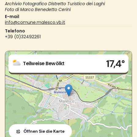
Archivio Fotografico Distretto Turistico dei Laghi
Foto di Marco Benedetto Cerini
E-mail
info@comune.malesco.vb.it
Telefono
+39 (0)32492261
Live
17,4°
Via Conte Mellerio n.54
Teilweise Bewölkt
28854 - Malesco (VB)
Öffnen Sie die Karte