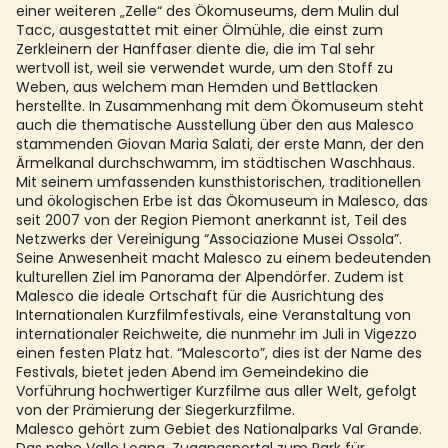
einer weiteren „Zelle“ des Ökomuseums, dem Mulin dul
Tacc, ausgestattet mit einer Ölmühle, die einst zum
Zerkleinern der Hanffaser diente die, die im Tal sehr
wertvoll ist, weil sie verwendet wurde, um den Stoff zu
Weben, aus welchem man Hemden und Bettlacken
herstellte. In Zusammenhang mit dem Ökomuseum steht
auch die thematische Ausstellung über den aus Malesco
stammenden Giovan Maria Salati, der erste Mann, der den
Ärmelkanal durchschwamm, im städtischen Waschhaus.
Mit seinem umfassenden kunsthistorischen, traditionellen
und ökologischen Erbe ist das Ökomuseum in Malesco, das
seit 2007 von der Region Piemont anerkannt ist, Teil des
Netzwerks der Vereinigung “Associazione Musei Ossola”.
Seine Anwesenheit macht Malesco zu einem bedeutenden
kulturellen Ziel im Panorama der Alpendörfer. Zudem ist
Malesco die ideale Ortschaft für die Ausrichtung des
Internationalen Kurzfilmfestivals, eine Veranstaltung von
internationaler Reichweite, die nunmehr im Juli in Vigezzo
einen festen Platz hat. “Malescorto”, dies ist der Name des
Festivals, bietet jeden Abend im Gemeindekino die
Vorführung hochwertiger Kurzfilme aus aller Welt, gefolgt
von der Prämierung der Siegerkurzfilme.
Malesco gehört zum Gebiet des Nationalparks Val Grande.