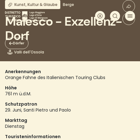
Direkt
Kunst, Kultur & Glaube
Berge
zum
Inhalt
Malesco - Exzellenz-
Dorf
Dörfer
Valli dell'Ossola
Anerkennungen
Orange Fahne des Italienischen Touring Clubs
Höhe
761 m ü.d.M.
Schutzpatron
29. Juni, Santi Pietro und Paolo
Markttag
Dienstag
Touristeninformationen