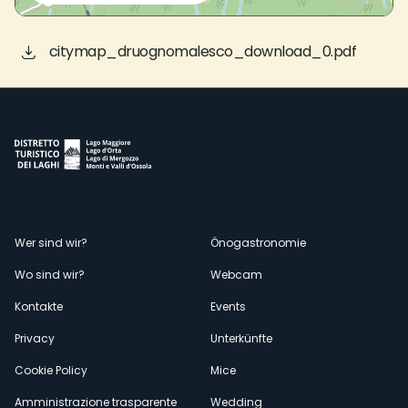
citymap_druognomalesco_download_0.pdf
Menù
Wer sind wir?
Önogastronomie
Wo sind wir?
Webcam
secondario
Kontakte
Events
Privacy
Unterkünfte
Cookie Policy
Mice
Amministrazione trasparente
Wedding