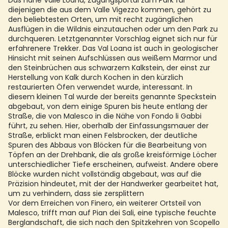
Das nahe Valle Loana, Zugangsportal zum Park für
diejenigen die aus dem Valle Vigezzo kommen, gehört zu
den beliebtesten Orten, um mit recht zugänglichen
Ausflügen in die Wildnis einzutauchen oder um den Park zu
durchqueren. Letztgenannter Vorschlag eignet sich nur für
erfahrenere Trekker. Das Val Loana ist auch in geologischer
Hinsicht mit seinen Aufschlüssen aus weißem Marmor und
den Steinbrüchen aus schwarzem Kalkstein, der einst zur
Herstellung von Kalk durch Kochen in den kürzlich
restaurierten Öfen verwendet wurde, interessant. In
diesem kleinen Tal wurde der bereits genannte Speckstein
abgebaut, von dem einige Spuren bis heute entlang der
Straße, die von Malesco in die Nähe von Fondo li Gabbi
führt, zu sehen. Hier, oberhalb der Einfassungsmauer der
Straße, erblickt man einen Felsbrocken, der deutliche
Spuren des Abbaus von Blöcken für die Bearbeitung von
Töpfen an der Drehbank, die als große kreisförmige Löcher
unterschiedlicher Tiefe erscheinen, aufweist. Andere obere
Blöcke wurden nicht vollständig abgebaut, was auf die
Präzision hindeutet, mit der der Handwerker gearbeitet hat,
um zu verhindern, dass sie zersplittern
Vor dem Erreichen von Finero, ein weiterer Ortsteil von
Malesco, trifft man auf Pian dei Sali, eine typische feuchte
Berglandschaft, die sich nach den Spitzkehren von Scopello