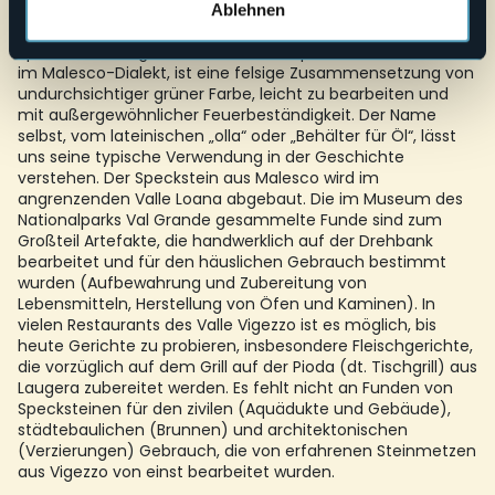
Ablehnen
Handwerk
Speckstein, „laugera“ in der Ossola-Sprache und „leuźèrie“
im Malesco-Dialekt, ist eine felsige Zusammensetzung von
undurchsichtiger grüner Farbe, leicht zu bearbeiten und
mit außergewöhnlicher Feuerbeständigkeit. Der Name
selbst, vom lateinischen „olla“ oder „Behälter für Öl“, lässt
uns seine typische Verwendung in der Geschichte
verstehen. Der Speckstein aus Malesco wird im
angrenzenden Valle Loana abgebaut. Die im Museum des
Nationalparks Val Grande gesammelte Funde sind zum
Großteil Artefakte, die handwerklich auf der Drehbank
bearbeitet und für den häuslichen Gebrauch bestimmt
wurden (Aufbewahrung und Zubereitung von
Lebensmitteln, Herstellung von Öfen und Kaminen). In
vielen Restaurants des Valle Vigezzo ist es möglich, bis
heute Gerichte zu probieren, insbesondere Fleischgerichte,
die vorzüglich auf dem Grill auf der Pioda (dt. Tischgrill) aus
Laugera zubereitet werden. Es fehlt nicht an Funden von
Specksteinen für den zivilen (Aquädukte und Gebäude),
städtebaulichen (Brunnen) und architektonischen
(Verzierungen) Gebrauch, die von erfahrenen Steinmetzen
aus Vigezzo von einst bearbeitet wurden.