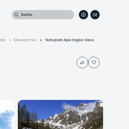
Suche
DE
EN
FR
IT
fadnavigation
eite
Erkunden Sie
Naturpark Alpe Veglia-Devero