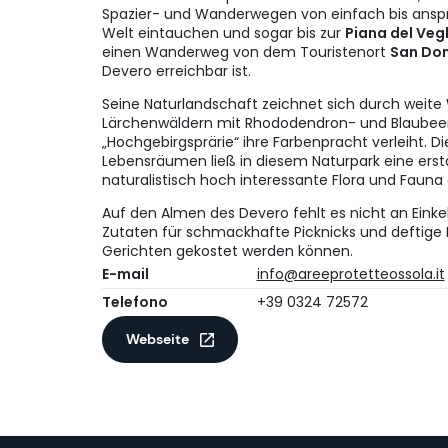
Spazier- und Wanderwegen von einfach bis anspru
Welt eintauchen und sogar bis zur
Piana del Veg
einen Wanderweg von dem Touristenort
San Dom
Devero erreichbar ist.
Seine Naturlandschaft zeichnet sich durch weit
Lärchenwäldern mit Rhododendron- und Blaubeer
„Hochgebirgsprärie“ ihre Farbenpracht verleiht. Di
Lebensräumen ließ in diesem Naturpark eine erst
naturalistisch hoch interessante Flora und Fauna
Auf den Almen des Devero fehlt es nicht an Eink
Zutaten für schmackhafte Picknicks und deftige 
Gerichten gekostet werden können.
E-mail
info@areeprotetteossola.it
Telefono
+39 0324 72572
Webseite