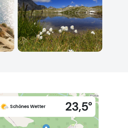
Live
23,5°
Varzo e Baceno (VB)
Schönes Wetter