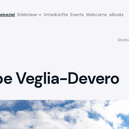
zione
eiseziel
Erlebnisse
Unterkünfte
Events
Webcams
eBooks
pale
P
Starts
pe Veglia-Devero