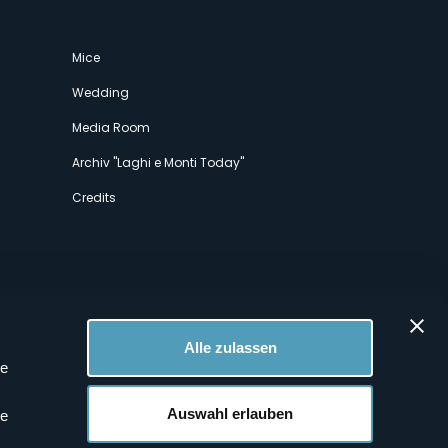
Mice
Wedding
Media Room
Archiv "Laghi e Monti Today"
Credits
Alle zulassen
le
 Profilen
Auswahl erlauben
le