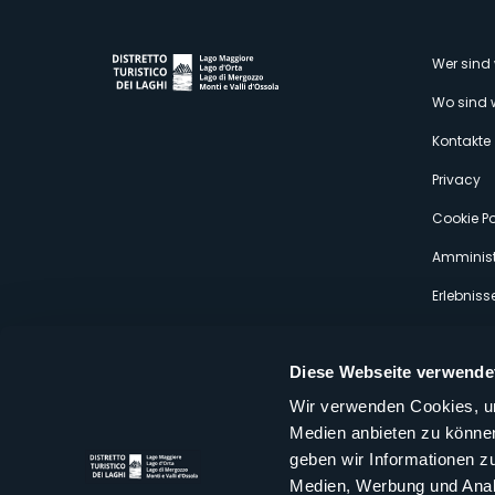
M
Wer sind 
Wo sind 
s
Kontakte
Privacy
Cookie Po
Amminist
Erlebniss
Diese Webseite verwende
Wir verwenden Cookies, um
Medien anbieten zu können
Distretto Turistico dei Laghi Scrl
geben wir Informationen z
Sede legale e operativa: Corso Italia 26 - 28838 Stresa VB - It
Medien, Werbung und Analy
tel:
+39 0323 30416