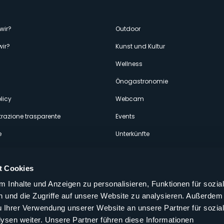
enù
wir?
Outdoor
wir?
Kunst und Kultur
econdario
Wellness
Önogastronomie
licy
Webcam
razione trasparente
Events
e
Unterkünfte
t Cookies
 Inhalte und Anzeigen zu personalisieren, Funktionen für sozia
 und die Zugriffe auf unsere Website zu analysieren. Außerdem
Folgen Sie uns auf unseren sozialen
u Ihrer Verwendung unserer Website an unsere Partner für sozia
aly
sen weiter. Unsere Partner führen diese Informationen