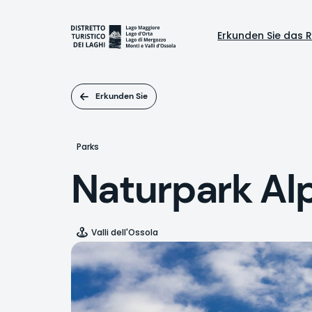
Direkt
zum
Naviga
Inhalt
Erkunden Sie das R
princi
Erkunden Sie
Parks
Naturpark Al
Valli dell'Ossola