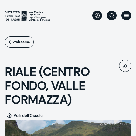
Aller
au
contenu
principal
Webcams
RIALE (CENTRO
FONDO, VALLE
FORMAZZA)
Valli dell'Ossola