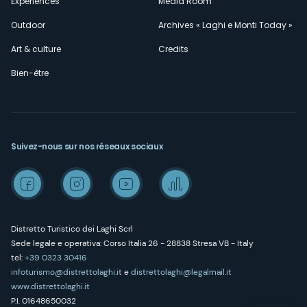
Expériences
Media Room
Outdoor
Archives « Laghi e Monti Today »
Art & culture
Credits
Bien-être
Suivez-nous sur nos réseaux sociaux
Distretto Turistico dei Laghi Scrl
Sede legale e operativa: Corso Italia 26 - 28838 Stresa VB - Italy
tel:
+39 0323 30416
infoturismo@distrettolaghi.it
e
distrettolaghi@legalmail.it
www.distrettolaghi.it
P.I. 01648650032