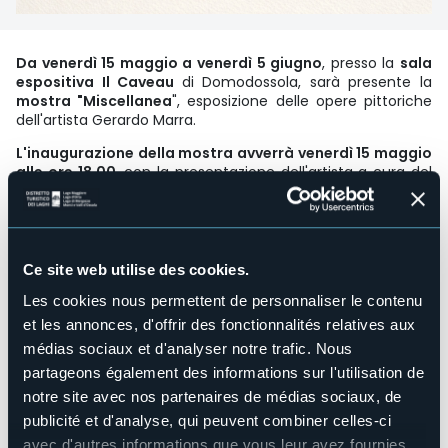
Da venerdì 15 maggio a venerdì 5 giugno
, presso la
sala
espositiva Il Caveau
di Domodossola, sarà presente la
mostra "Miscellanea
", esposizione delle opere pittoriche
dell'artista Gerardo Marra.
L'inaugurazione della mostra avverrà venerdì 15 maggio
alle ore 18.00
, con la presentazione dell'artista a cura del
Prof. Guglielmo Schiffo ed intervalli musicali del
clarinettista Gabriele Oglina. Seguirà un piccolo rinfresco.
L'artista, Gerardo Marra, ha una ricca produzione artistica
che non segue una corrente o uno stile particolare, egli
Ce site web utilise des cookies.
ama definirsi un “autodidatta”, e la sua attività è il risultato
di anni trascorsi a cercare, osservare, provare e,
Les cookies nous permettent de personnaliser le contenu
soprattutto, a lasciarsi sorprendere dai materiali e dalle
et les annonces, d'offrir des fonctionnalités relatives aux
immagini che prendono forma sotto le sue mani.
médias sociaux et d'analyser notre trafic. Nous
"Miscellanea" è una mostra d’arte che racconta
partageons également des informations sur l'utilisation de
frammenti di vita tra natura e umanità, che non segue un
notre site avec nos partenaires de médias sociaux, de
ordine cronologico rigoroso, né un percorso tematico
publicité et d'analyse, qui peuvent combiner celles-ci
definito: è piuttosto un diario visivo, un susseguirsi di
avec d'autres informations que vous leur avez fournies
esperimenti, di tentativi e di scoperte per celebrare la vita