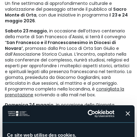
Un fine settimana di approfondimento culturale e
valorizzazione del paesaggio attende il pubblico al
Sacro
Monte di Orta
, con due iniziative in programma il
23 e 24
maggio 2026
.
Sabato 23 maggio
, in occasione dell’ottavo centenario
della morte di San Francesco d'Assisi, si terrà il convegno
“
San Francesco e il Francescanesimo in Diocesi di
Novara
”, promosso dalla Pro Loco di Orta San Giulio e
dall’Associazione Storica Cusius. L’incontro, ospitato nella
sala conferenze del complesso, riunirà studiosi, religiosi ed
esperti per approfondire i molteplici aspetti storici, artistici
e spirituali legati alla presenza francescana nel territorio. La
giornata, presieduta da Giacomo Gagliardini, sarà
articolata in due sessioni, al mattino e al pomeriggio.
Il programma completo nella locandina, è
consigliata la
prenotazione
scrivendo a alla mail nel box.
Domenica 24 maggio,
in occasione della Giornata
Europea dei Parchi, è in programma
alle ore 15 una visita
guidata al Sacro Monte
, condotta da Antonio Aschieri
dell’Ente di Gestione dei Sacri Monti. L’itinerario proporrà
una lettura del sito anche come “giardino”, valorizzandone
gli aspetti naturalistici oltre a quelli storico-devozionali. La
Ce site web utilise des cookies.