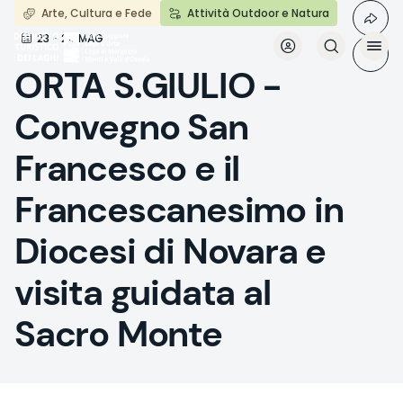
Aller
Arte, Cultura e Fede
Attività Outdoor e Natura
au
23 - 24 MAG
contenu
principal
ORTA S.GIULIO -
Convegno San
Francesco e il
Francescanesimo in
Diocesi di Novara e
visita guidata al
Sacro Monte